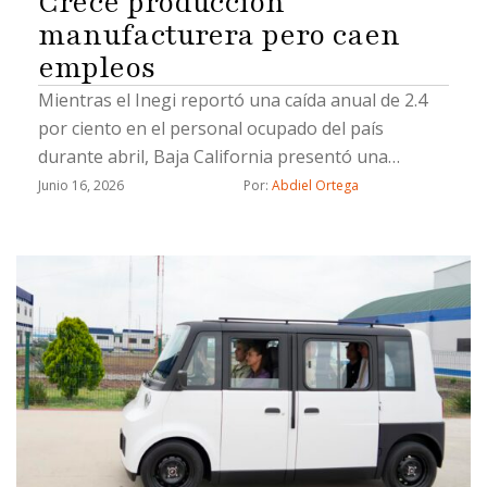
Crece producción
manufacturera pero caen
empleos
Mientras el Inegi reportó una caída anual de 2.4
por ciento en el personal ocupado del país
durante abril, Baja California presentó una
reducción de 1.21 por ciento en trabajadores
Junio 16, 2026
Por: 
Abdiel Ortega
asegurados del sector durante marzo.