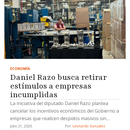
ECONOMÍA
Daniel Razo busca retirar
estímulos a empresas
incumplidas
La iniciativa del diputado Daniel Razo plantea
cancelar los incentivos económicos del Gobierno a
empresas que realicen despidos masivos sin
previo aviso o incumplan de forma reiterada con
Julio 21, 2026
Por: 
Leonardo Gonzalez