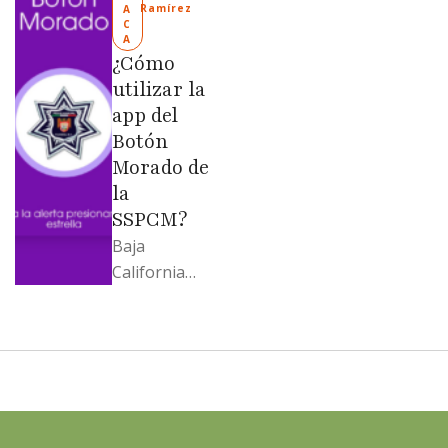
“Mandela”;
Ramírez
A
C
Evangelina
A
Moreno no
¿Cómo
soportó; Los
utilizar la
…
app del
Botón
Morado de
la
SSPCM?
Baja
California
llega al
cierre de
2025 con
señales
mixtas en
sus