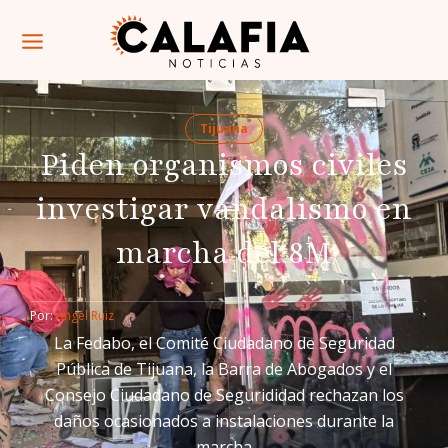
Tijuana
Piden organismos civiles
investigar vandalismo en
marcha del 8M
Por: 
Ángel Ruiz
La Fedabo, el Comité Ciudadano de Seguridad
Pública de Tijuana, la Barra de Abogados y el
Consejo Ciudadano de Segurididad rechazan los
daños ocasionados a instalaciones durante la
marcha