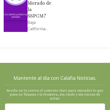
Morado de
la
SSPCM?
Baja
California
llega al
cierre de
2025 con
señales
mixtas en
sus
principales
Mantente al día con Calafia Noticias.
termómetro
s
Recibe en tu correo el contexto clave para entender lo que
económicos.
pasa en Tijuana y la frontera, sin ruido y sin exceso de
notas.