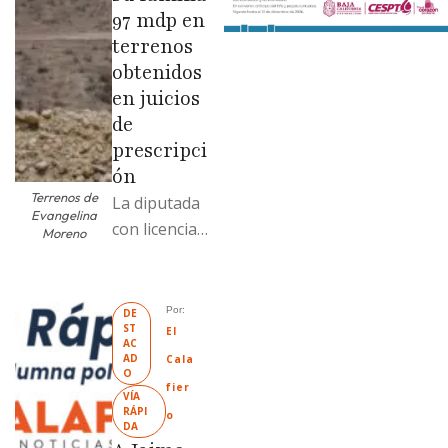
97 mdp en
terrenos
obtenidos
en juicios
de
prescripci
ón
Terrenos de
La diputada
Evangelina
con licencia
Moreno
vendió dos
terrenos con
antecedente
Por: 
DE
ST
s de
El 
AC
prescripción
AD
Cala
O
positiva; uno
fier
VÍA 
fue
RÁPI
o
DA
revendido