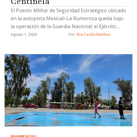
Centinela
El Puesto Militar de Seguridad Estratégico ubicado
en la autopista Mexicali-La Rumorosa queda bajo
la operación de la Guardia Nacional; el Ejército
brindará apoyo temporal durante la transición
Agosto 1, 2026
Por: 
Ana Cecilia Ramírez
BAJA
MEXICALI