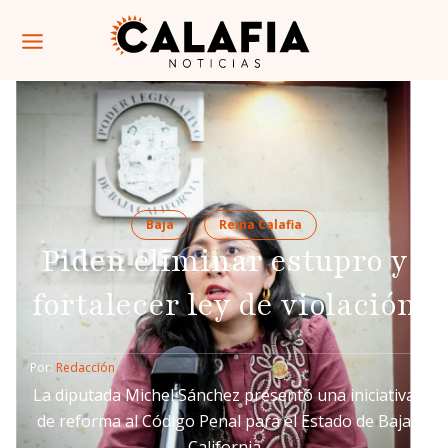
Baja
Reina Calafia
Piden eliminar estupro y
fortalecer ley de violación
Por: 
Redacción
La diputada Michel Sánchez presentó una iniciativa
de reforma al Código Penal para el Estado de Baja
California