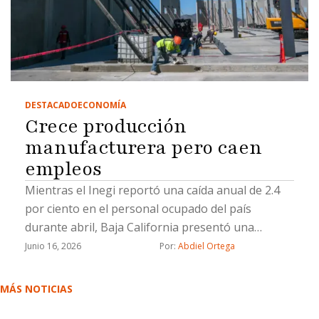
DESTACADO
ECONOMÍA
Crece producción
manufacturera pero caen
empleos
Mientras el Inegi reportó una caída anual de 2.4
por ciento en el personal ocupado del país
durante abril, Baja California presentó una
reducción de 1.21 por ciento en trabajadores
Junio 16, 2026
Por: 
Abdiel Ortega
asegurados del sector durante marzo.
MÁS NOTICIAS