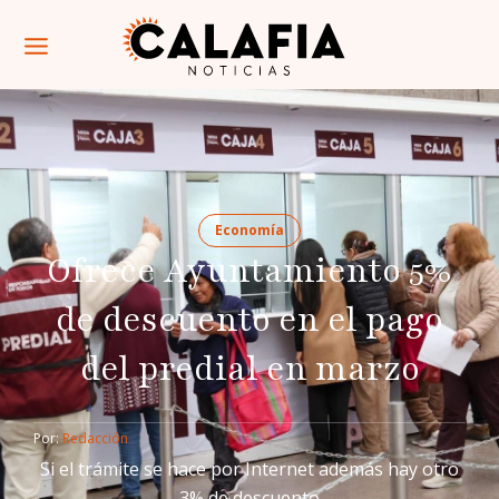
Economía
Ofrece Ayuntamiento 5%
de descuento en el pago
del predial en marzo
Por: 
Redacción
Si el trámite se hace por Internet además hay otro
3% de descuento