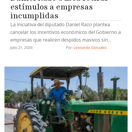
estímulos a empresas
incumplidas
La iniciativa del diputado Daniel Razo plantea
cancelar los incentivos económicos del Gobierno a
empresas que realicen despidos masivos sin
previo aviso o incumplan de forma reiterada con
Julio 21, 2026
Por: 
Leonardo Gonzalez
salarios y prestaciones laborales