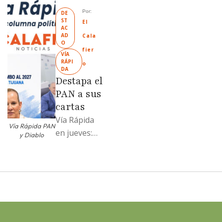
Mexicali;
Por: 
DE
ST
Llamadme
El 
AC
Ruffo
AD
Cala
O
“Mandela”;
fier
VÍA 
Evangelina
RÁPI
o
DA
Moreno no
Destapa el
soportó; Los
PAN a sus
…
cartas
Vía Rápida
Vía Rápida PAN
en jueves:
y Diablo
Destapa el
PAN a sus
cartas; El
Diablo, su
Cucho y su
plan; Rocío …