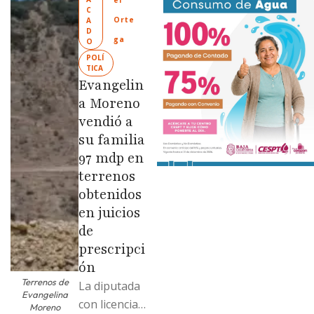
el 
Ciudad
C
Orte
A
Limpia” en
D
ga
O
colonias de
POLÍ
las …
TICA
Evangelin
a Moreno
vendió a
su familia
97 mdp en
terrenos
obtenidos
en juicios
de
prescripci
ón
Terrenos de
La diputada
Evangelina
con licencia
Moreno