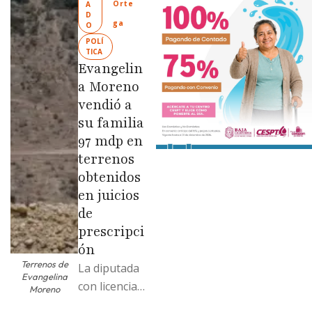
Orte
A
Limpia” en
D
ga
O
colonias de
POLÍ
las …
TICA
Evangelin
a Moreno
vendió a
su familia
97 mdp en
terrenos
obtenidos
en juicios
de
prescripci
ón
Terrenos de
La diputada
Evangelina
con licencia
Moreno
vendió dos