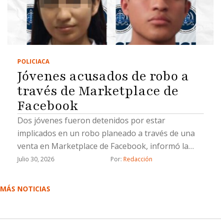
POLICIACA
Jóvenes acusados de robo a
través de Marketplace de
Facebook
Dos jóvenes fueron detenidos por estar
implicados en un robo planeado a través de una
venta en Marketplace de Facebook, informó la
Fiscalía General del Estado (FGE).La Fiscalía
Julio 30, 2026
Por: 
Redacción
aprehendió a Lluvia Lizeth “N”, y Saúl Emmanuel
“N”, por su probable responsabilidad en el delito
MÁS NOTICIAS
de robo calificado cometido por dos o más
personas armadas y ejecutado con violencia.De