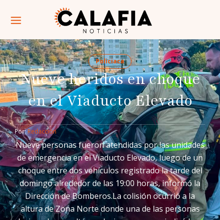
Policiaca
Nueve heridos en choque
en el Viaducto Elevado
Por: 
Redacción
Nueve personas fueron atendidas por las unidades
de emergencia en el Viaducto Elevado, luego de un
choque entre dos vehículos registrado la tarde del
domingo alrededor de las 19:00 horas, informó la
Dirección de Bomberos.La colisión ocurrió a la
altura de Zona Norte donde una de las personas