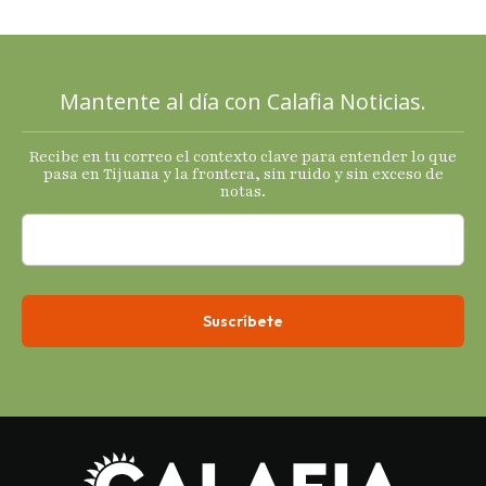
mixtas en
sus
principales
Mantente al día con Calafia Noticias.
termómetro
s
Recibe en tu correo el contexto clave para entender lo que
económicos.
pasa en Tijuana y la frontera, sin ruido y sin exceso de
notas.