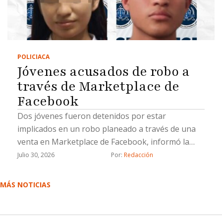
POLICIACA
Jóvenes acusados de robo a
través de Marketplace de
Facebook
Dos jóvenes fueron detenidos por estar
implicados en un robo planeado a través de una
venta en Marketplace de Facebook, informó la
Fiscalía General del Estado (FGE).La Fiscalía
Julio 30, 2026
Por: 
Redacción
aprehendió a Lluvia Lizeth “N”, y Saúl Emmanuel
“N”, por su probable responsabilidad en el delito
MÁS NOTICIAS
de robo calificado cometido por dos o más
personas armadas y ejecutado con violencia.De
acuerdo con la investigación, el 21 de marzo de