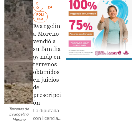
Limpia” en
D
ga
O
colonias de
POLÍ
las …
TICA
Evangelin
a Moreno
vendió a
su familia
97 mdp en
terrenos
obtenidos
en juicios
de
prescripci
ón
Terrenos de
La diputada
Evangelina
con licencia
Moreno
vendió dos