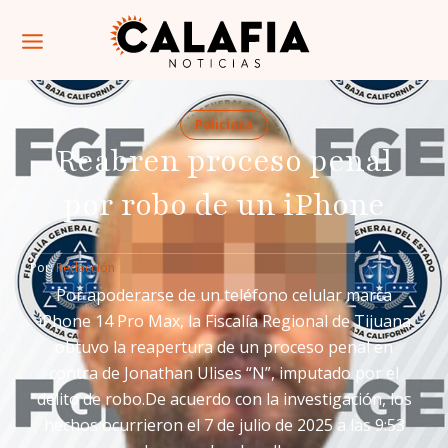
Policiaca
Reabren proceso penal
por robo de un iPhone
Por: 
Redacción
Por apoderarse de un teléfono celular marca
iPhone 14 Pro Max, la Fiscalía Regional de Tijuana
obtuvo la reapertura de un proceso penal en
contra de Jonathan Ulises “N”, imputado por el
delito de robo.De acuerdo con la investigación, los
hechos ocurrieron el 7 de julio de 2025 a las 9:53