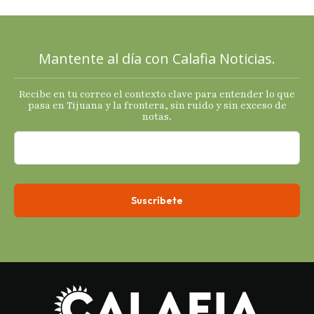
mixtas en
sus
principales
Mantente al día con Calafia Noticias.
termómetro
s
Recibe en tu correo el contexto clave para entender lo que
económicos.
pasa en Tijuana y la frontera, sin ruido y sin exceso de
notas.