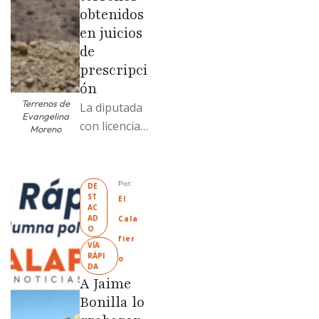
obtenidos
en juicios
de
prescripci
ón
Terrenos de
La diputada
Evangelina
con licencia
Moreno
vendió dos
terrenos con
antecedente
Por: 
DE
ST
s de
El 
AC
prescripción
AD
Cala
O
positiva; uno
fier
VÍA 
fue
RÁPI
o
DA
revendido
A Jaime
329% por
Bonilla lo
encima …