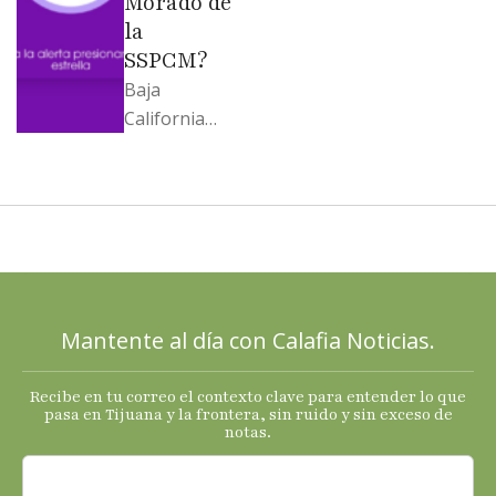
Morado de
la
SSPCM?
Baja
California
llega al
cierre de
2025 con
señales
mixtas en
sus
principales
Mantente al día con Calafia Noticias.
termómetro
s
Recibe en tu correo el contexto clave para entender lo que
económicos.
pasa en Tijuana y la frontera, sin ruido y sin exceso de
notas.