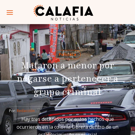
Policiaca
Mataron a menor por
negarse a pertenecer a
grupo criminal
Por: 
Redacción
Hay tres detenidos por estos hechos que
ocurrieron en la colonia Obrera dentro de un
establecimiento comercial