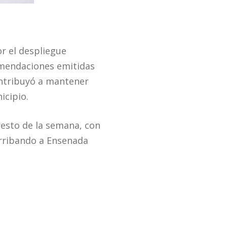
r el despliegue
comendaciones emitidas
contribuyó a mantener
icipio.
resto de la semana, con
arribando a Ensenada