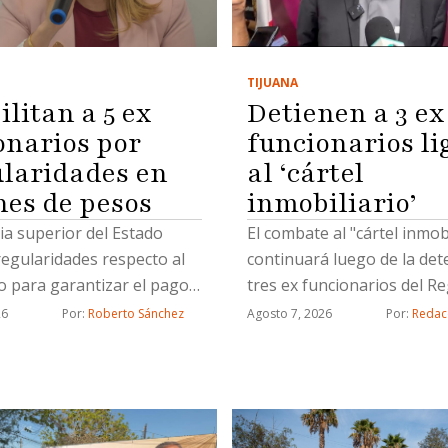
TIJUANA
litan a 5 ex
Detienen a 3 ex
onarios por
funcionarios li
ularidades en
al ‘cártel
nes de pesos
inmobiliario’
ia superior del Estado
El combate al "cártel inmobi
regularidades respecto al
continuará luego de la det
o para garantizar el pago
tres ex funcionarios del Re
zaciones por fallecimiento
Público de la Propiedad en
26
Por: 
Roberto Sánchez
Agosto 7, 2026
Por: 
Redac
ahabientes del personal
así como un civil, por hace
de la Secretaría de
de propiedad de manera ilíc
 Pública Municipal
informó el coordinador de
de la Fiscalía General del E
(FGE), Juan Carlos Buenros