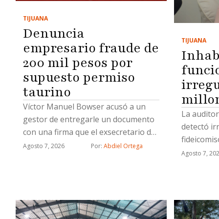
TIJUANA
Denuncia
TIJUANA
empresario fraude de
Inhabi
200 mil pesos por
funci
supuesto permiso
irreg
taurino
millo
Víctor Manuel Bowser acusó a un
La auditor
gestor de entregarle un documento
detectó ir
con una firma que el exsecretario de
fideicomis
Gobierno municipal desconoció,
Agosto 7, 2026
Por: 
Abdiel Ortega
de indemni
Agosto 7, 20
además señala a dos ex funcionarios:
a los caus
Miguel Castorena y José Alonso
operativo 
López
Seguridad