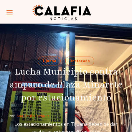
Tijuana
Destacado
Lucha Municipio contra
amparo de Plaza Minarete
por estacionamiento
Por: 
Ana Cecilia Ramírez
Los estacionamientos en Tijuana deben de dar
gratis los primeros 40 minutos