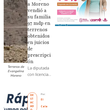
a Moreno
vendió a
su familia
97 mdp en
terrenos
obtenidos
en juicios
de
prescripci
ón
Terrenos de
La diputada
Evangelina
con licencia
Moreno
vendió dos
terrenos con
antecedente
Por: 
DE
ST
s de
El 
AC
prescripción
AD
Cala
O