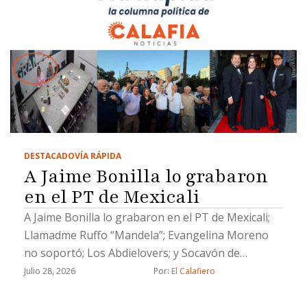
DESTACADO
VÍA RÁPIDA
A Jaime Bonilla lo grabaron
en el PT de Mexicali
A Jaime Bonilla lo grabaron en el PT de Mexicali;
Llamadme Ruffo “Mandela”; Evangelina Moreno
no soportó; Los Abdielovers; y Socavón de
solteras pero no solas
Julio 28, 2026
Por: 
El Calafiero