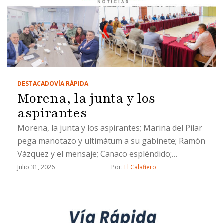
DESTACADO
VÍA RÁPIDA
Morena, la junta y los
aspirantes
Morena, la junta y los aspirantes; Marina del Pilar
pega manotazo y ultimátum a su gabinete; Ramón
Vázquez y el mensaje; Canaco espléndido;
Evangelina Moreno, lengua larga y un Socavón de
Julio 31, 2026
Por: 
El Calafiero
muertito