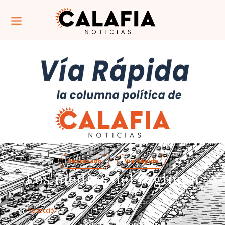
Destacado
Vía Rápida
Los medios del régimen
Por: 
Redacción
Por El Calafiero