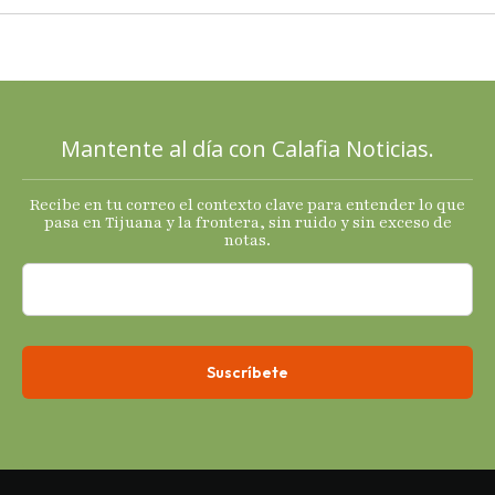
cartas; El
Diablo, su
Cucho y su
plan; Rocío …
Mantente al día con Calafia Noticias.
Recibe en tu correo el contexto clave para entender lo que
pasa en Tijuana y la frontera, sin ruido y sin exceso de
notas.