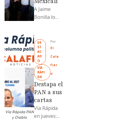
Mexicali
A Jaime
Bonilla lo
grabaron en
el PT de
Mexicali;
Por: 
DE
ST
Llamadme
El 
AC
Ruffo
AD
Cala
O
“Mandela”;
fier
VÍA 
Evangelina
RÁPI
o
DA
Moreno no
Destapa el
soportó; Los
PAN a sus
…
cartas
Vía Rápida
Vía Rápida PAN
en jueves:
y Diablo
Destapa el
PAN a sus