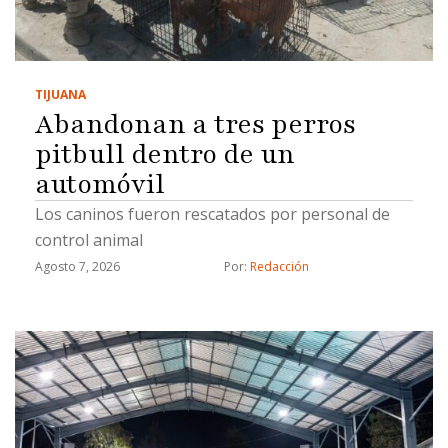
procesal y uso de documentos falsos, detalló."Hay
varios grupos y tentáculos que maneja el cártel
inmobiliario, ya tenemos varios civiles que están
TIJUANA
detenidos por estos hechos y las investigaciones
Abandonan a tres perros
…
pitbull dentro de un
automóvil
Los caninos fueron rescatados por personal de
control animal
Agosto 7, 2026
Por: 
Redacción