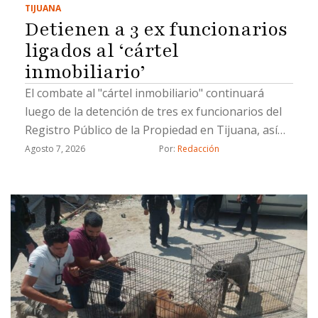
TIJUANA
Detienen a 3 ex funcionarios
ligados al ‘cártel
inmobiliario’
El combate al "cártel inmobiliario" continuará
luego de la detención de tres ex funcionarios del
Registro Público de la Propiedad en Tijuana, así
como un civil, por hacer cambios de propiedad de
Agosto 7, 2026
Por: 
Redacción
manera ilícita, informó el coordinador de Gabinete
de la Fiscalía General del Estado (FGE), Juan Carlos
Buenrostro.Los detenidos están involucrados en
cambios de propietarios que se registraron con
documentación apócrifa; uno de ellos ya fue
vinculado a proceso, indicó Buenrostro.Los ex
funcionarios ligados al llamado "cártel
inmobiliario" ocuparon cargos de subregistrador
y analista y son acusados de fraude, fraude