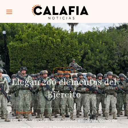
Tijuana
Llegan 200 elementos del
Ejército
Por: 
Redacción
Los oficiales serán distribuidos en San Antonio de
los Buenos, La Presa y Sánchez Taboada