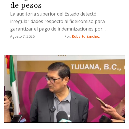
de pesos
La auditoria superior del Estado detectó
irregularidades respecto al fideicomiso para
garantizar el pago de indemnizaciones por
fallecimiento a los causahabientes del personal
Agosto 7, 2026
Por: 
Roberto Sánchez
operativo de la Secretaría de Seguridad Pública
Municipal