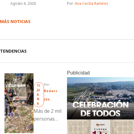
Agosto 6, 2026
Por: 
Ana Cecilia Ramírez
MÁS NOTICIAS
TENDENCIAS
Publicidad
Por: 
TI
JU
Redacc
A
N
ión
A
Más de 2 mil
personas
fueron