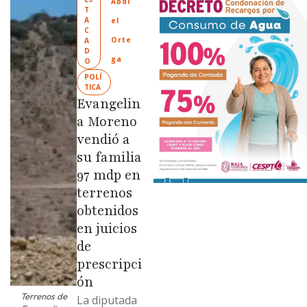
Abdi
T
“Tijuana:
A
el 
Ciudad
C
Orte
A
Limpia” en
D
ga
O
colonias de
POLÍ
las …
TICA
Evangelin
a Moreno
vendió a
su familia
97 mdp en
terrenos
obtenidos
en juicios
de
prescripci
ón
Terrenos de
La diputada