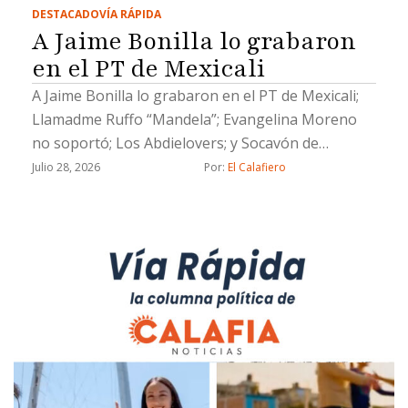
DESTACADO
VÍA RÁPIDA
A Jaime Bonilla lo grabaron
en el PT de Mexicali
A Jaime Bonilla lo grabaron en el PT de Mexicali;
Llamadme Ruffo “Mandela”; Evangelina Moreno
no soportó; Los Abdielovers; y Socavón de
solteras pero no solas
Julio 28, 2026
Por: 
El Calafiero