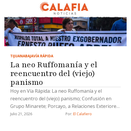
TIJUANA
BAJA
VÍA RÁPIDA
La neo Ruffomanía y el
reencuentro del (viejo)
panismo
Hoy en Vía Rápida: La neo Ruffomanía y el
reencuentro del (viejo) panismo; Confusión en
Grupo Minarete; Porcayo, a Relaciones Exteriores;
El caso Lourdes Maldonado sigue abierto y un
Julio 21, 2026
Por: 
El Calafiero
Socavón zacatón