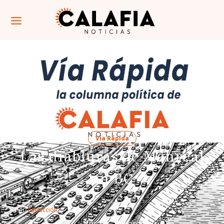
Vía Rápida
Las diabluras de Monreal
en BC
Por: 
Redacción
Por El Calafiero