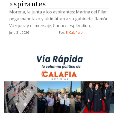
aspirantes
Morena, la junta y los aspirantes; Marina del Pilar
pega manotazo y ultimátum a su gabinete; Ramón
Vázquez y el mensaje; Canaco espléndido;
Evangelina Moreno, lengua larga y un Socavón de
Julio 31, 2026
Por: 
El Calafiero
muertito