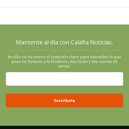
2025 con
señales
mixtas en
sus
principales
Mantente al día con Calafia Noticias.
termómetro
s
Recibe en tu correo el contexto clave para entender lo que
económicos.
pasa en Tijuana y la frontera, sin ruido y sin exceso de
notas.