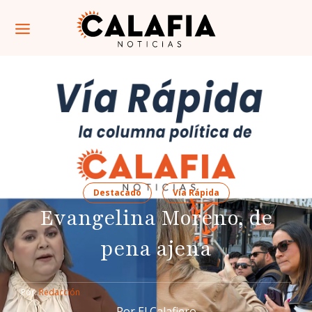
Destacado
Vía Rápida
Evangelina Moreno, de
pena ajena
Por: 
Redacción
Por El Calafiero