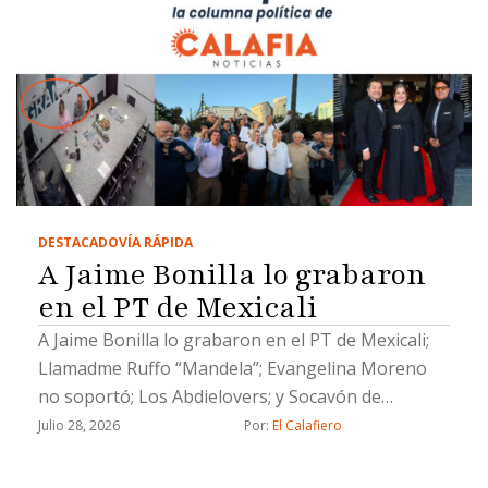
DESTACADO
VÍA RÁPIDA
A Jaime Bonilla lo grabaron
en el PT de Mexicali
A Jaime Bonilla lo grabaron en el PT de Mexicali;
Llamadme Ruffo “Mandela”; Evangelina Moreno
no soportó; Los Abdielovers; y Socavón de
solteras pero no solas
Julio 28, 2026
Por: 
El Calafiero