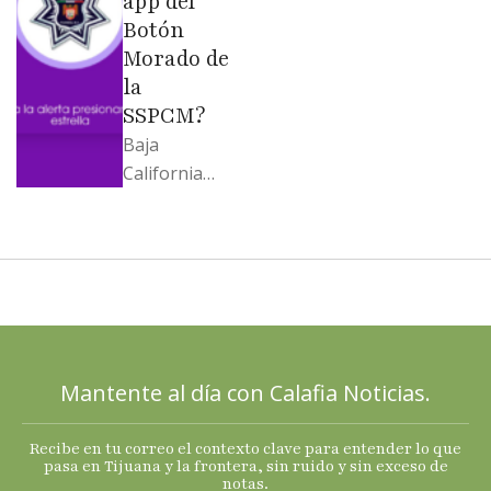
app del
Botón
Morado de
la
SSPCM?
Baja
California
llega al
cierre de
2025 con
señales
mixtas en
sus
principales
Mantente al día con Calafia Noticias.
termómetro
s
Recibe en tu correo el contexto clave para entender lo que
económicos.
pasa en Tijuana y la frontera, sin ruido y sin exceso de
notas.