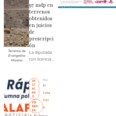
97 mdp en
terrenos
obtenidos
en juicios
de
prescripci
ón
Terrenos de
La diputada
Evangelina
con licencia
Moreno
vendió dos
terrenos con
antecedente
Por: 
DE
ST
s de
El 
AC
prescripción
AD
Cala
O
positiva; uno
fier
VÍA 
fue
RÁPI
o
DA
revendido