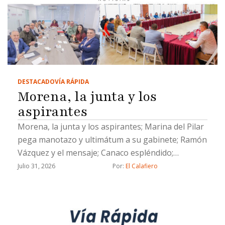
DESTACADO
VÍA RÁPIDA
Morena, la junta y los
aspirantes
Morena, la junta y los aspirantes; Marina del Pilar
pega manotazo y ultimátum a su gabinete; Ramón
Vázquez y el mensaje; Canaco espléndido;
Evangelina Moreno, lengua larga y un Socavón de
Julio 31, 2026
Por: 
El Calafiero
muertito