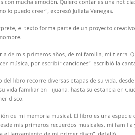
eas con mucha emoción. Quiero contarles una noticia:
i no lo puedo creer”, expresó Julieta Venegas.
rprete, el texto forma parte de un proyecto creativ
 nombre.
ia de mis primeros años, de mi familia, mi tierra. Q
er música, por escribir canciones”, escribió la cant
o del libro recorre diversas etapas de su vida, desd
u vida familiar en Tijuana, hasta su estancia en Ciu
er disco.
ción de mi memoria musical. El libro es una especie 
sde mis primeros recuerdos musicales, mi familia y
 el lanzamiento de mi primer disco”, detalló.