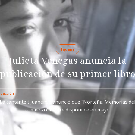
Tijuana
Julieta Venegas anuncia la
publicación de su primer libr
edacción
La cantante tijuanense anunció que “Norteña. Memorias de
comienzo” estaré disponible en mayo