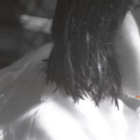
Por: 
R