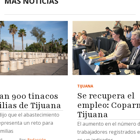
MÁS NOTICIAS
TIJUANA
Se recupera el
an 900 tinacos
empleo: Copar
ilias de Tijuana
Tijuana
 dijo que el abastecimiento
epresenta un reto para
El aumento en el número 
milias
trabajadores registrados e
26
Por: 
Redacción