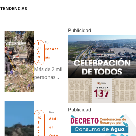
TENDENCIAS
Publicidad
Por: 
TI
JU
Redacc
A
N
ión
A
Más de 2 mil
personas
fueron
beneficiadas
con acciones
del
Publicidad
Por: 
D
programa
ES
Abdi
T
“Tijuana:
A
el 
Ciudad
C
Orte
A