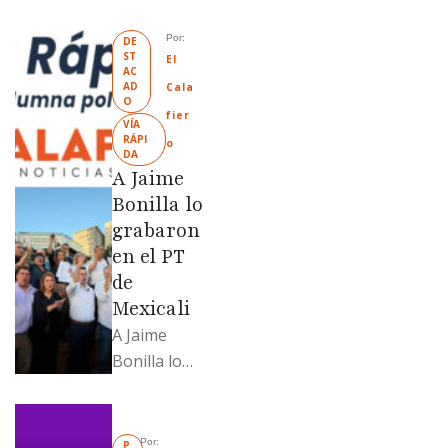
terrenos con
antecedente
Por: 
DE
ST
s de
El 
AC
prescripción
AD
Cala
O
positiva; uno
fier
VÍA 
fue
RÁPI
o
DA
revendido
A Jaime
329% por
Bonilla lo
encima …
grabaron
en el PT
de
Mexicali
A Jaime
Bonilla lo
grabaron en
el PT de
Mexicali;
Por: 
P