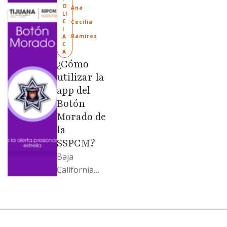
O
Llamadme
Ana 
LI
Ruffo
C
Cecilia 
I
“Mandela”;
Ramírez
A
C
Evangelina
A
Moreno no
¿Cómo
soportó; Los
utilizar la
…
app del
Botón
Morado de
la
SSPCM?
Baja
California
llega al
cierre de
2025 con
señales