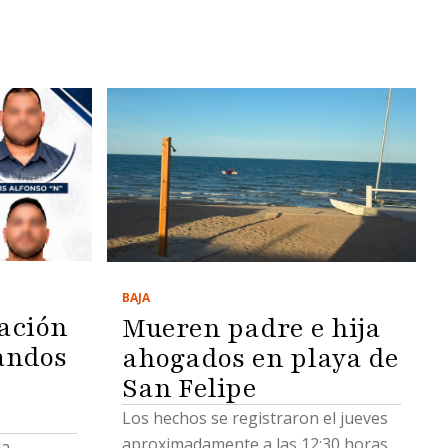
durante la transición
BAJA
ación
Mueren padre e hija
andos
ahogados en playa de
San Felipe
Los hechos se registraron el jueves
aproximadamente a las 12:30 horas
la