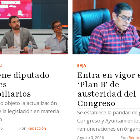
BAJA
LI
Entra en vigor 
ene diputado
‘Plan B’ de
es
austeridad del
iliarios
Congreso
 objeto la actualización
e la legislación en materia
Se establece la paridad de
a
Congreso y Ayuntamientos
remuneraciones en órgan
26
Por: 
Redacción
electorales y fija disciplina
Agosto 3, 2026
Por: 
Redac