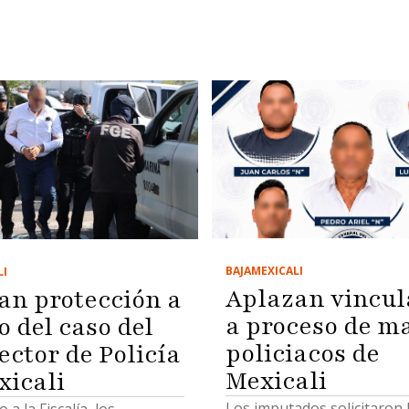
presupuestal
BAJA
MEXICALI
LI
Aplazan vincul
an protección a
a proceso de m
o del caso del
policiacos de
ector de Policía
Mexicali
xicali
Los imputados solicitaron 
a la Fiscalía, los