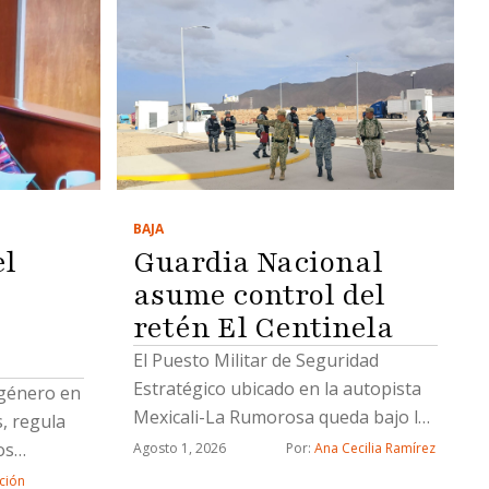
BAJA
el
Guardia Nacional
asume control del
retén El Centinela
El Puesto Militar de Seguridad
Estratégico ubicado en la autopista
 género en
Mexicali-La Rumorosa queda bajo la
, regula
operación de la Guardia Nacional; el
os
Agosto 1, 2026
Por: 
Ana Cecilia Ramírez
Ejército brindará apoyo temporal
ción