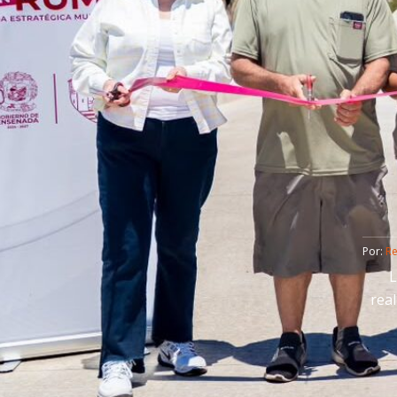
Por: 
R
L
real