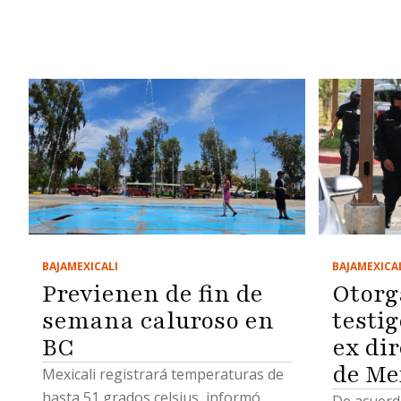
BAJA
MEXICA
BAJA
MEXICALI
Otorg
Previenen de fin de
testig
semana caluroso en
ex dir
BC
de Me
Mexicali registrará temperaturas de
hasta 51 grados celsius, informó
De acuerdo 