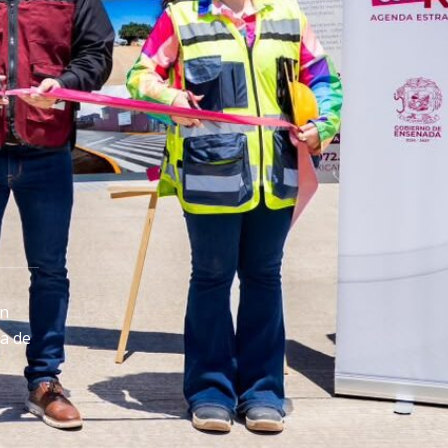
an
na de