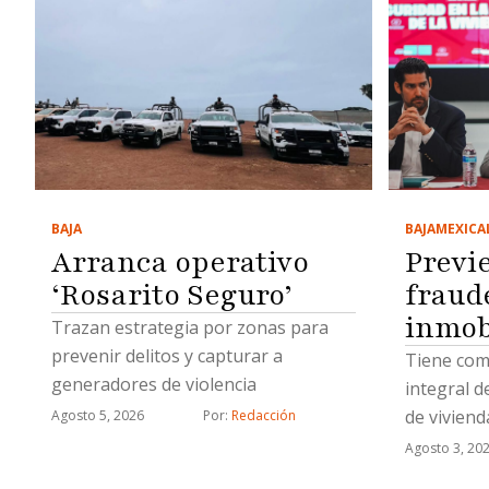
BAJA
MEXICA
BAJA
Previ
Arranca operativo
fraud
‘Rosarito Seguro’
inmob
Trazan estrategia por zonas para
prevenir delitos y capturar a
Tiene como
generadores de violencia
integral d
de viviend
Agosto 5, 2026
Por: 
Redacción
Agosto 3, 20