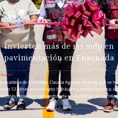
Baja
Invierten más de 135 mdp en
pavimentación en Ensenada
edacción
a alcaldesa de Ensenada, Claudia Agatón, informó que se h
izado 53 obras con concreto hidráulico y mezcla asfáltica; u
las más recientes fue inaugurada en la colonia Las Lomitas