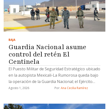
BAJA
Guardia Nacional asume
control del retén El
Centinela
El Puesto Militar de Seguridad Estratégico ubicado
en la autopista Mexicali-La Rumorosa queda bajo
la operación de la Guardia Nacional; el Ejército
brindará apoyo temporal durante la transición
Agosto 1, 2026
Por: 
Ana Cecilia Ramírez