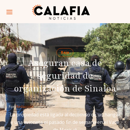
Baja
Aseguran casa de
seguridad de
organización de Sinaloa
Por: 
Redacción
La propiedad está ligada al decomiso de un hangar
y una avioneta el pasado fin de semana en el Valle
de Mexicali