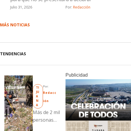
Julio 31, 2026
Por: 
Redacción
MÁS NOTICIAS
TENDENCIAS
Publicidad
Por: 
TI
JU
Redacc
A
N
ión
A
Más de 2 mil
personas
fueron