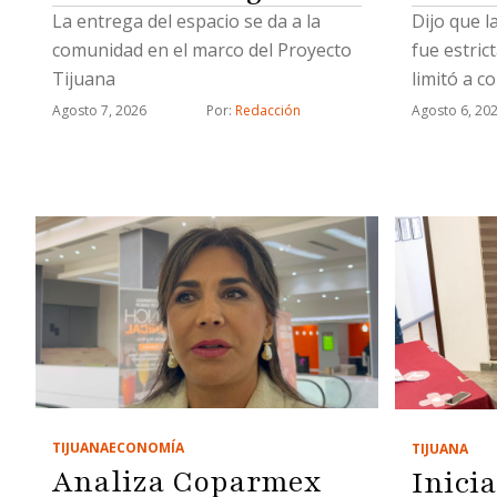
La entrega del espacio se da a la
Dijo que l
comunidad en el marco del Proyecto
fue estric
Tijuana
limitó a c
relaciona
Agosto 7, 2026
Por: 
Redacción
Agosto 6, 20
estratégi
TIJUANA
ECONOMÍA
TIJUANA
Analiza Coparmex
Inici