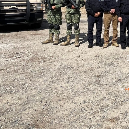
Por: 
R