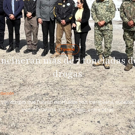
Tijuana
Incineran más de 7 toneladas d
drogas
edacción
Las drogas que fueron destruidas son mariguana, cocaína,
metanfetamina, hachís, opio, entre otras