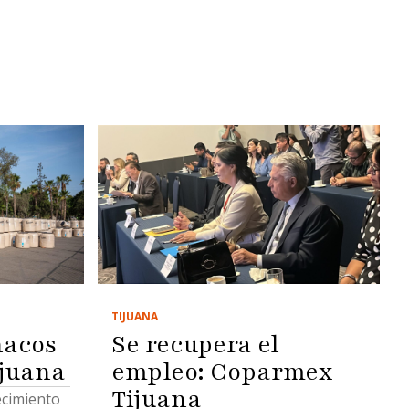
TIJUANA
Se recupera el
nacos
empleo: Coparmex
ijuana
Tijuana
tecimiento