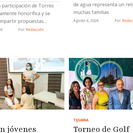
de agua representa un ret
a participación de Torres
muchas familias
tamente honorífica y se
ompartir propuestas
Agosto 6, 2026
Por: 
Redac
das con proyectos
26
Por: 
Redacción
cos
TIJUANA
an jóvenes
Torneo de Golf