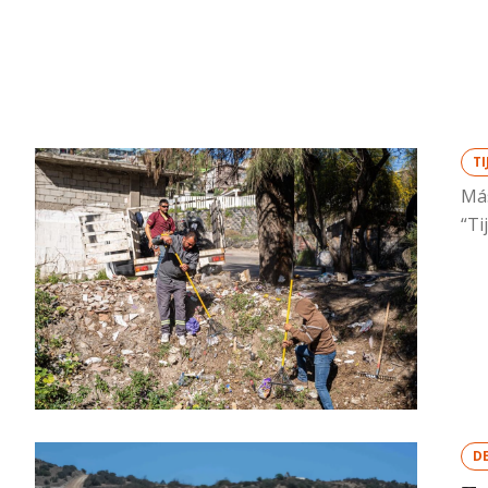
T
Más
“Ti
D