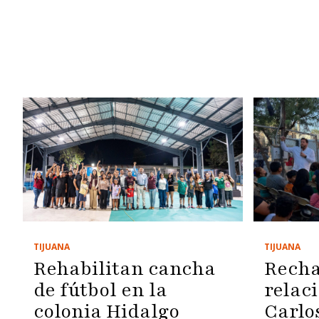
TIJUANA
TIJUANA
Rehabilitan cancha
Recha
de fútbol en la
relac
colonia Hidalgo
Carlo