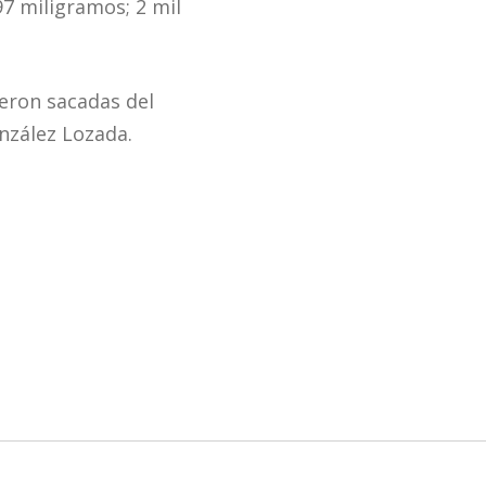
97 miligramos; 2 mil
eron sacadas del
onzález Lozada.