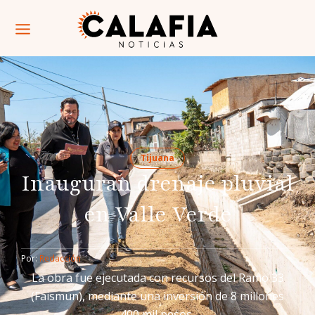
Tijuana
Inauguran drenaje pluvial
en Valle Verde
Por: 
Redacción
La obra fue ejecutada con recursos del Ramo 33
(Faismun), mediante una inversión de 8 millones
400 mil pesos,