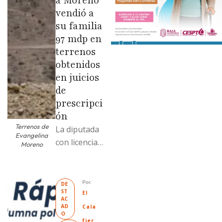
a Moreno
vendió a
su familia
97 mdp en
terrenos
obtenidos
en juicios
de
prescripci
ón
Terrenos de
La diputada
Evangelina
con licencia
Moreno
vendió dos
terrenos con
antecedente
Por: 
DE
ST
s de
El 
AC
prescripción
AD
Cala
O
positiva; uno
fier