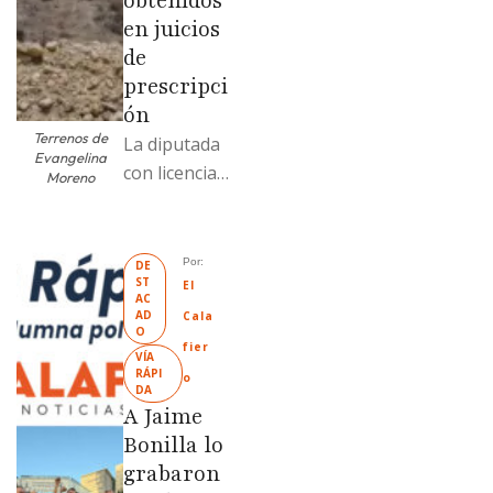
obtenidos
en juicios
de
prescripci
ón
Terrenos de
La diputada
Evangelina
con licencia
Moreno
vendió dos
terrenos con
antecedente
Por: 
DE
ST
s de
El 
AC
prescripción
AD
Cala
O
positiva; uno
fier
VÍA 
fue
RÁPI
o
DA
revendido
A Jaime
329% por
Bonilla lo
encima …
grabaron