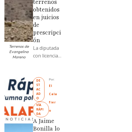
terrenos
obtenidos
en juicios
de
prescripci
ón
Terrenos de
La diputada
Evangelina
con licencia
Moreno
vendió dos
terrenos con
antecedente
Por: 
DE
ST
s de
El 
AC
prescripción
AD
Cala
O
positiva; uno
fier
VÍA 
fue
RÁPI
o
DA
revendido
A Jaime
329% por
Bonilla lo