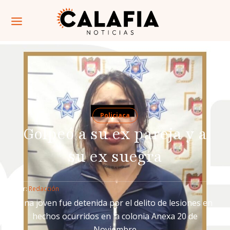
Policiaca
Golpeó a su ex pareja y a
su ex suegra
Por: 
Redacción
Una joven fue detenida por el delito de lesiones en
hechos ocurridos en la colonia Anexa 20 de
Noviembre