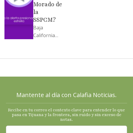
Morado de
la
SSPCM?
Baja
California
llega al
cierre de
2025 con
señales
mixtas en
sus
principales
Mantente al día con Calafia Noticias.
termómetro
s
Recibe en tu correo el contexto clave para entender lo que
económicos.
pasa en Tijuana y la frontera, sin ruido y sin exceso de
notas.