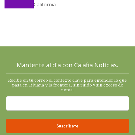
California
llega al
cierre de
2025 con
señales
mixtas en
sus
principales
Mantente al día con Calafia Noticias.
termómetro
s
Recibe en tu correo el contexto clave para entender lo que
económicos.
pasa en Tijuana y la frontera, sin ruido y sin exceso de
notas.