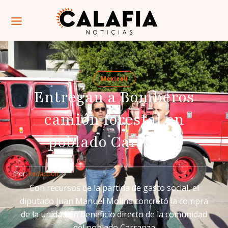
Mexicali
Entregan a Bomberos
camión forestal en
poblado Carranza
Por: 
Redacción
Con recursos de la partida de gasto social, el
diputado Juan Manuel Molina concretó la compra
de la unidad en beneficio directo de la comunidad
del poblado Carranza