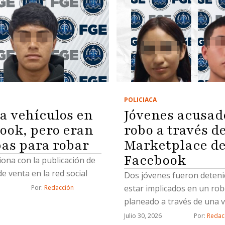
POLICIACA
a vehículos en
Jóvenes acusad
ook, pero eran
robo a través d
as para robar
Marketplace d
Facebook
ciona con la publicación de
e venta en la red social
Dos jóvenes fueron deteni
estar implicados en un ro
Por: 
Redacción
planeado a través de una 
Marketplace de Facebook, 
Julio 30, 2026
Por: 
Redac