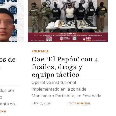
POLICIACA
Cae ‘El Pepón’ con 4
os de
fusiles, droga y
e
equipo táctico
e
Operativo institucional
implementado en la zona de
dos por
Maneadero Parte Alta, en Ensenada
bo
venta en
Julio 30, 2026
Por: 
Redacción
informó la
ción