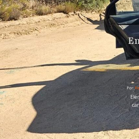
En
Por: 
R
Ele
car