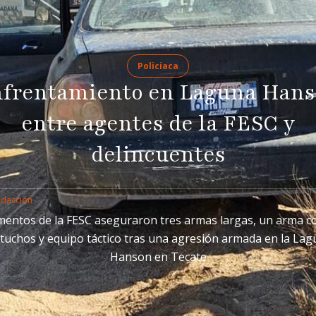
Policiaca
frentamiento en Laguna Han
entre agentes de la FESC y
delincuentes
edacción
mentos de la FESC aseguraron tres armas largas, un arma co
tuchos y equipo táctico tras una agresión armada en la La
Hanson en Tecate