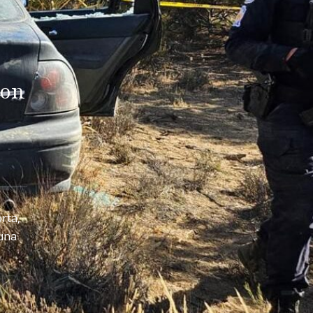
son
rta,
guna