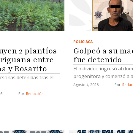
POLICIACA
Golpeó a su ma
uyen 2 plantíos
fue detenido
riguana entre
na y Rosarito
El individuo ingresó al domi
progenitora y comenzó a a
rsonas detenidas tras el
Agosto 4, 2026
Por: 
Redac
26
Por: 
Redacción