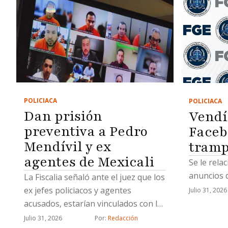
POLICIACA
POLICIACA
Dan prisión
Vendí
preventiva a Pedro
Faceb
Mendívil y ex
tramp
agentes de Mexicali
Se le rela
anuncios d
La Fiscalia señaló ante el juez que los
ex jefes policiacos y agentes
Julio 31, 2026
acusados, estarían vinculados con la
célula delictiva de “Los Rusos”
Julio 31, 2026
Por: 
Redacción