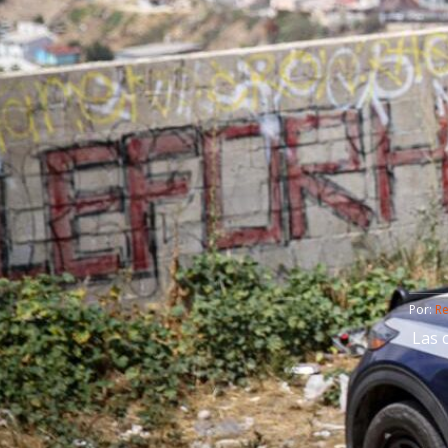
Por: 
R
Las 