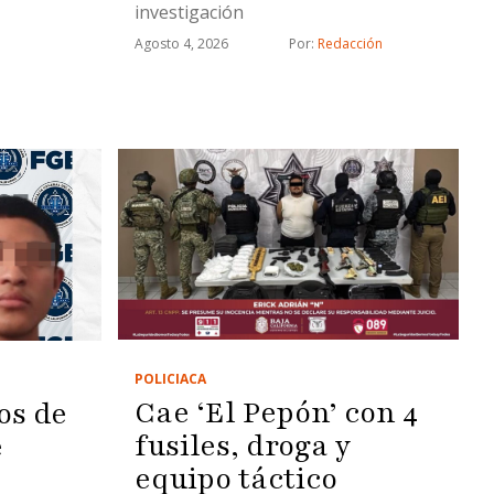
investigación
Agosto 4, 2026
Por: 
Redacción
POLICIACA
Cae ‘El Pepón’ con 4
os de
fusiles, droga y
e
equipo táctico
e