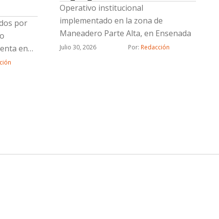
Operativo institucional
implementado en la zona de
dos por
Maneadero Parte Alta, en Ensenada
bo
venta en
Julio 30, 2026
Por: 
Redacción
informó la
ción
 (FGE).La
a Lizeth
por su
en el
ometido
rmadas y
 acuerdo
 de marzo
, a través
 a una
nta un
odelo 2016