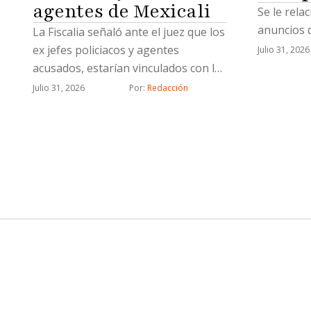
agentes de Mexicali
Se le rela
anuncios d
La Fiscalia señaló ante el juez que los
ex jefes policiacos y agentes
Julio 31, 2026
acusados, estarían vinculados con la
célula delictiva de “Los Rusos”
Julio 31, 2026
Por: 
Redacción