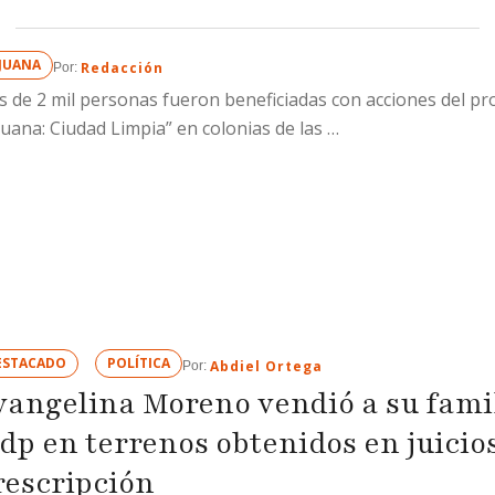
por la cantidad de 110 mil
acordar el encuentro sobre 
IJUANA
Redacción
Por: 
Ojos Negros, esquina con M
 de 2 mil personas fueron beneficiadas con acciones del p
en el ejido Francisco Villa
juana: Ciudad Limpia” en colonias de las …
Sección, la víctima acudió a
donde …
ESTACADO
POLÍTICA
Abdiel Ortega
Por: 
vangelina Moreno vendió a su famil
dp en terrenos obtenidos en juicio
rescripción