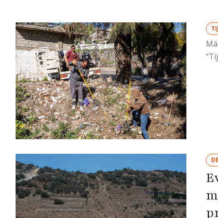
T
Más
“Ti
D
E
m
p