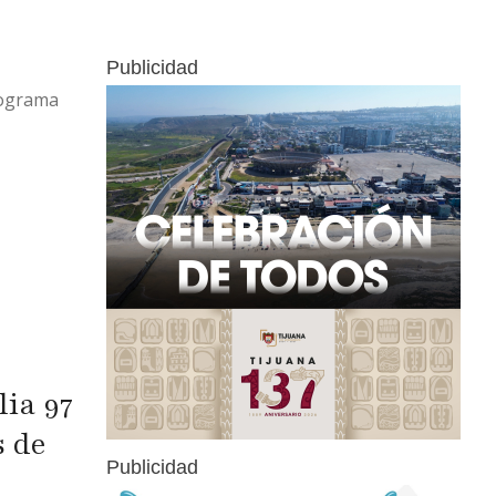
 pesos.Tras
la calle
Publicidad
exicali,
rograma
 Segunda
l lugar,
ia 97
s de
Publicidad