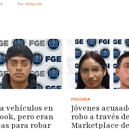
26
Por: 
Redacción
POLICIACA
a vehículos en
Jóvenes acusad
ook, pero eran
robo a través d
as para robar
Marketplace d