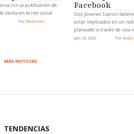
Facebook
ciona con la publicación de
e venta en la red social
Dos jóvenes fueron deteni
estar implicados en un ro
Por: 
Redacción
planeado a través de una 
Marketplace de Facebook, 
Julio 30, 2026
Por: 
Redac
Fiscalía General del Estado
Fiscalía aprehendió a Lluvi
“N”, y Saúl Emmanuel “N”, 
MÁS NOTICIAS
probable responsabilidad 
delito de robo calificado c
por dos o más personas a
ejecutado con violencia.De
con la investigación, el 21
de 2026 la víctima contactó
de Facebook Marketplace,
persona que ofrecía en ve
TENDENCIAS
vehículo Toyota Corolla m