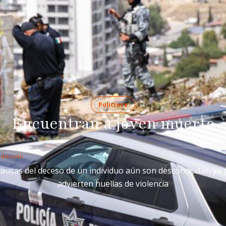
Policiaca
Encuentran a joven muerto
edacción
causas del deceso de un individuo aún son desconocidas, ya 
advierten huellas de violencia