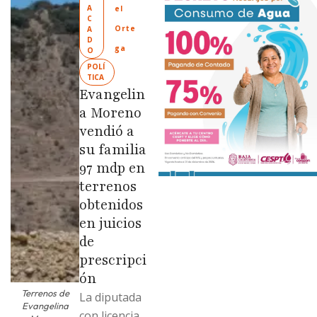
“Tijuana:
A
el 
Ciudad
C
Orte
A
Limpia” en
D
ga
O
colonias de
POLÍ
las …
TICA
Evangelin
a Moreno
vendió a
su familia
97 mdp en
terrenos
obtenidos
en juicios
de
prescripci
ón
Terrenos de
La diputada
Evangelina
con licencia