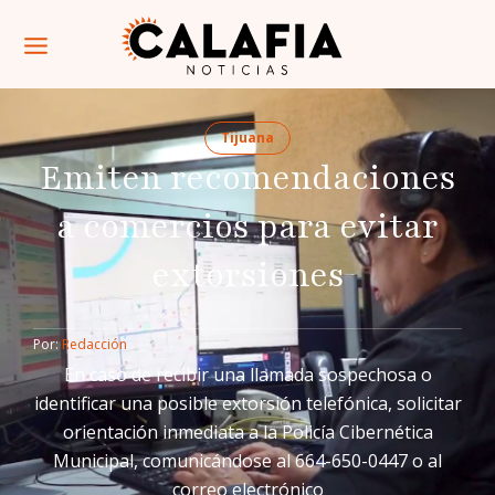
Tijuana
Emiten recomendaciones
a comercios para evitar
extorsiones
Por: 
Redacción
En caso de recibir una llamada sospechosa o
identificar una posible extorsión telefónica, solicitar
orientación inmediata a la Policía Cibernética
Municipal, comunicándose al 664-650-0447 o al
correo electrónico