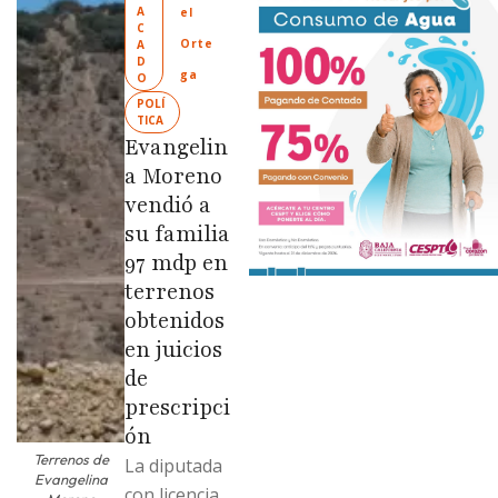
“Tijuana:
A
el 
Ciudad
C
Orte
A
Limpia” en
D
ga
O
colonias de
POLÍ
las …
TICA
Evangelin
a Moreno
vendió a
su familia
97 mdp en
terrenos
obtenidos
en juicios
de
prescripci
ón
Terrenos de
La diputada
Evangelina
con licencia