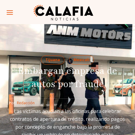
Tijuana
Mexicali
Embargan empresa de
autos por fraude
Por: 
Redacción
Las víctimas acudían a las oficinas para celebrar
contratos de apertura de crédito, realizando pagos
por concepto de enganche bajo la promesa de
recibir un vehículo en determinado plazo