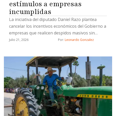
estímulos a empresas
incumplidas
La iniciativa del diputado Daniel Razo plantea
cancelar los incentivos económicos del Gobierno a
empresas que realicen despidos masivos sin
previo aviso o incumplan de forma reiterada con
Julio 21, 2026
Por: 
Leonardo Gonzalez
salarios y prestaciones laborales