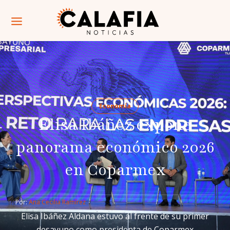
Economía
Elisa Ibáñez expone
panorama económico 2026
en Coparmex
Por: 
Ana Cecilia Ramírez
Elisa Ibáñez Aldana estuvo al frente de su primer
desayuno como presidenta de Coparmex