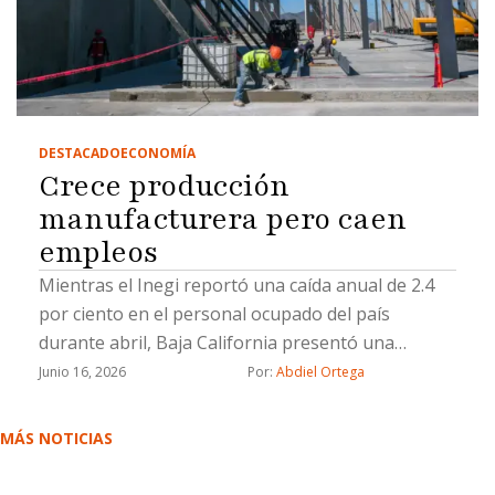
DESTACADO
ECONOMÍA
Crece producción
manufacturera pero caen
empleos
Mientras el Inegi reportó una caída anual de 2.4
por ciento en el personal ocupado del país
durante abril, Baja California presentó una
reducción de 1.21 por ciento en trabajadores
Junio 16, 2026
Por: 
Abdiel Ortega
asegurados del sector durante marzo.
MÁS NOTICIAS