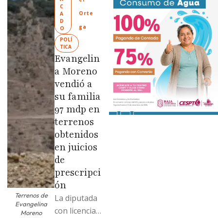
Ciudad
C
Orte
A
Limpia” en
D
ga
O
colonias de
POLÍ
las …
TICA
Evangelin
a Moreno
vendió a
su familia
97 mdp en
terrenos
obtenidos
en juicios
de
prescripci
ón
Terrenos de
La diputada
Evangelina
con licencia
Moreno