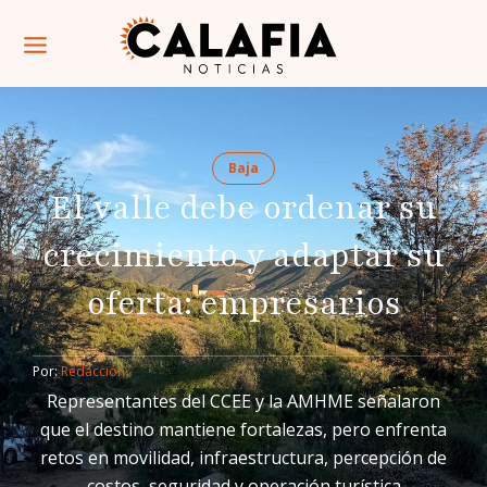
Baja
El valle debe ordenar su
crecimiento y adaptar su
oferta: empresarios
Por: 
Redacción
Representantes del CCEE y la AMHME señalaron
que el destino mantiene fortalezas, pero enfrenta
retos en movilidad, infraestructura, percepción de
costos, seguridad y operación turística