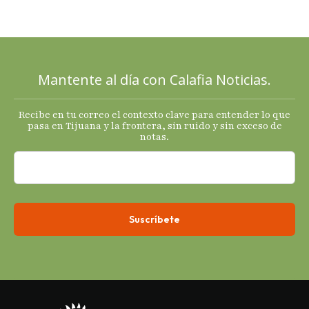
señales
mixtas en
sus
principales
Mantente al día con Calafia Noticias.
termómetro
s
Recibe en tu correo el contexto clave para entender lo que
económicos.
pasa en Tijuana y la frontera, sin ruido y sin exceso de
notas.