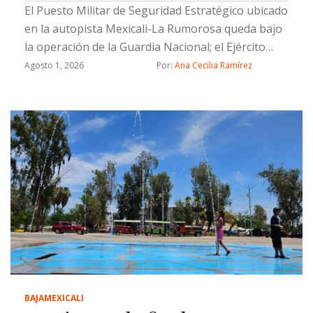
El Puesto Militar de Seguridad Estratégico ubicado
en la autopista Mexicali-La Rumorosa queda bajo
la operación de la Guardia Nacional; el Ejército
brindará apoyo temporal durante la transición
Agosto 1, 2026
Por: 
Ana Cecilia Ramírez
BAJA
MEXICALI