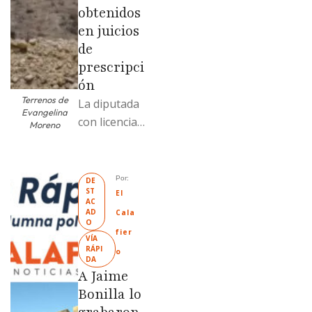
obtenidos
en juicios
de
prescripci
ón
Terrenos de
La diputada
Evangelina
con licencia
Moreno
vendió dos
terrenos con
antecedente
Por: 
DE
ST
s de
El 
AC
prescripción
AD
Cala
O
positiva; uno
fier
VÍA 
fue
RÁPI
o
DA
revendido
A Jaime
329% por
Bonilla lo
encima …