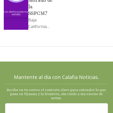
Morado de
la
SSPCM?
Baja
California
llega al
cierre de
2025 con
señales
mixtas en
sus
principales
Mantente al día con Calafia Noticias.
termómetro
s
Recibe en tu correo el contexto clave para entender lo que
económicos.
pasa en Tijuana y la frontera, sin ruido y sin exceso de
notas.