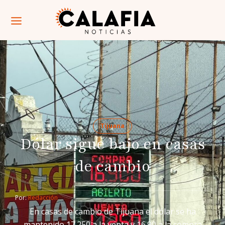
Tijuana
Dólar sigue bajo en casas
de cambio
Por: 
Redacción
En casas de cambio de Tijuana el dólar se ha
mantenido 17.250 a la venta y 16.90 a la compra