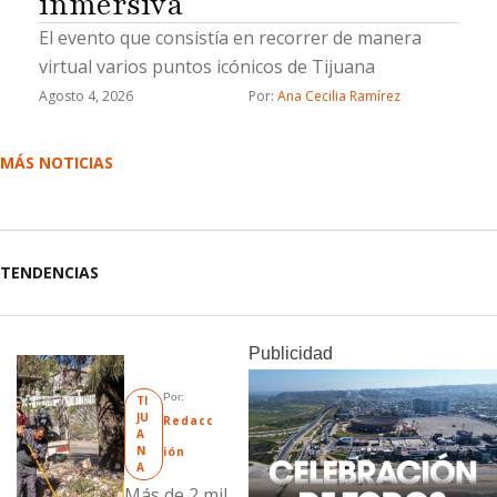
inmersiva
El evento que consistía en recorrer de manera
virtual varios puntos icónicos de Tijuana
Agosto 4, 2026
Por: 
Ana Cecilia Ramírez
MÁS NOTICIAS
TENDENCIAS
Publicidad
Por: 
TI
JU
Redacc
A
N
ión
A
Más de 2 mil