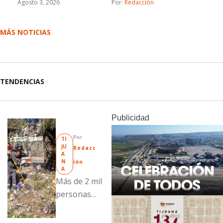
Agosto 3, 2026
Por: 
Redacción
MÁS NOTICIAS
TENDENCIAS
Publicidad
Por: 
TI
JU
Redacc
A
N
ión
A
Más de 2 mil
personas
fueron
beneficiadas