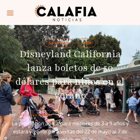
San Diego
Baja
Disneyland California
lanza boletos de 50
dólares para niños en el
verano
Por: 
Ana Cecilia Ramírez
La promoción aplica para menores de 3 a 9 años y
estará vigente para visitas del 22 de mayo al 7 de
septiembre de 2026