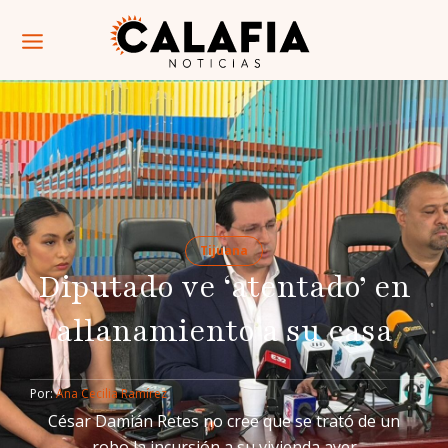
Tijuana
Diputado ve ‘atentado’ en
allanamiento a su casa
Por: 
Ana Cecilia Ramírez
César Damián Retes no cree que se trató de un
robo la incursión a su vivienda ayer