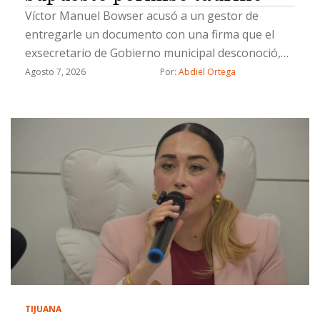
Víctor Manuel Bowser acusó a un gestor de
entregarle un documento con una firma que el
exsecretario de Gobierno municipal desconoció,
además señala a dos ex funcionarios: Miguel
Agosto 7, 2026
Por: 
Abdiel Ortega
Castorena y José Alonso López
TIJUANA