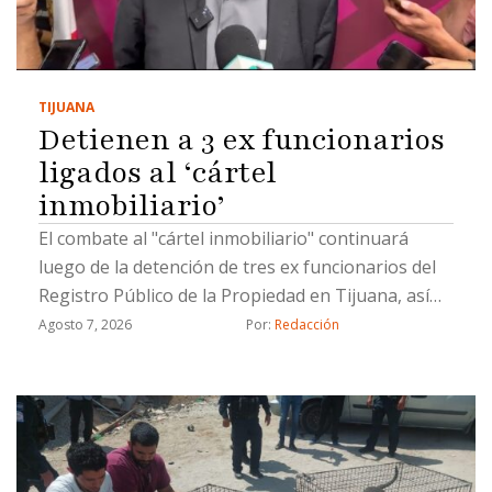
TIJUANA
Detienen a 3 ex funcionarios
ligados al ‘cártel
inmobiliario’
El combate al "cártel inmobiliario" continuará
luego de la detención de tres ex funcionarios del
Registro Público de la Propiedad en Tijuana, así
como un civil, por hacer cambios de propiedad de
Agosto 7, 2026
Por: 
Redacción
manera ilícita, informó el coordinador de Gabinete
de la Fiscalía General del Estado (FGE), Juan Carlos
Buenrostro.Los detenidos están involucrados en
cambios de propietarios que se registraron con
documentación apócrifa; uno de ellos ya fue