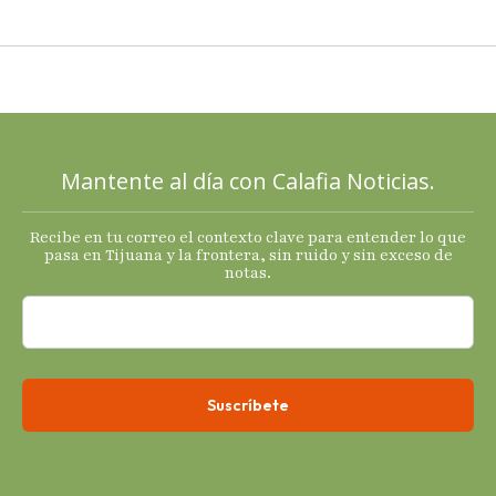
PAN a sus
cartas; El
Diablo, su
Cucho y su
plan; Rocío …
Mantente al día con Calafia Noticias.
Recibe en tu correo el contexto clave para entender lo que
pasa en Tijuana y la frontera, sin ruido y sin exceso de
notas.