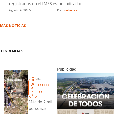
registrados en el IMSS es un indicador
Agosto 6, 2026
Por: 
Redacción
MÁS NOTICIAS
TENDENCIAS
Publicidad
Por: 
TI
JU
Redacc
A
N
ión
A
Más de 2 mil
personas