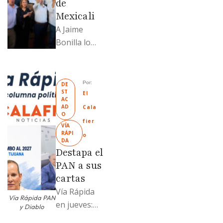
de
Mexicali
A Jaime
Bonilla lo
grabaron en
el PT de
Mexicali;
Por: 
DE
ST
Llamadme
El 
AC
Ruffo
AD
Cala
O
“Mandela”;
fier
VÍA 
Evangelina
RÁPI
o
DA
Moreno no
Destapa el
soportó; Los
PAN a sus
…
cartas
Vía Rápida
Vía Rápida PAN
en jueves:
y Diablo
Destapa el