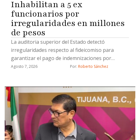
Inhabilitan a 5 ex
funcionarios por
irregularidades en millones
de pesos
La auditoria superior del Estado detectó
irregularidades respecto al fideicomiso para
garantizar el pago de indemnizaciones por
fallecimiento a los causahabientes del personal
Agosto 7, 2026
Por: 
Roberto Sánchez
operativo de la Secretaría de Seguridad Pública
Municipal