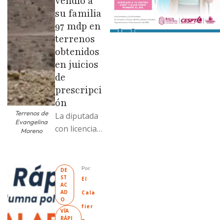
vendió a
su familia
97 mdp en
terrenos
obtenidos
en juicios
de
prescripci
ón
Terrenos de
La diputada
Evangelina
con licencia
Moreno
vendió dos
terrenos con
antecedente
Por: 
DE
ST
s de
El 
AC
prescripción
AD
Cala
O
positiva; uno
fier
VÍA 
fue
RÁPI