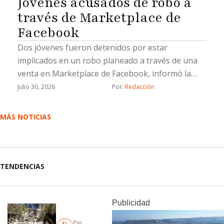
Jóvenes acusados de robo a
través de Marketplace de
Facebook
Dos jóvenes fueron detenidos por estar
implicados en un robo planeado a través de una
venta en Marketplace de Facebook, informó la
Fiscalía General del Estado (FGE).La Fiscalía
Julio 30, 2026
Por: 
Redacción
aprehendió a Lluvia Lizeth “N”, y Saúl Emmanuel
“N”, por su probable responsabilidad en el delito
MÁS NOTICIAS
de robo calificado cometido por dos o más
personas armadas y ejecutado con violencia.De
acuerdo con la investigación, el 21 de marzo de
2026 la víctima contactó, a través de Facebook
TENDENCIAS
Marketplace, a una persona que ofrecía en venta
un vehículo Toyota Corolla modelo 2016 por la
cantidad de 110 mil pesos.Tras acordar el
Publicidad
encuentro sobre la calle Ojos Negros, esquina con
Por: 