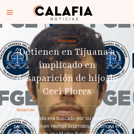
Policiaca
Detienen en Tijuana a
implicado en
desaparición de hijo de
Ceci Flores
Por: 
Redacción
El detenido era buscado por su presunta
participación en hechos ocurridos en Sonora en
contra del hijo de una Madre Buscadora, Ceci Flores