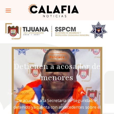
Policiaca
Detienen a acosador de
menores
Por: 
Redacción
De acuerdo a la Secretaría de Seguridad, el
detenido ya cuenta con antecedentes sobre el
mismo delito