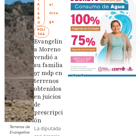
“Tijuana:
A
el 
Ciudad
C
Orte
A
Limpia” en
D
ga
O
colonias de
POLÍ
las …
TICA
Evangelin
a Moreno
vendió a
su familia
97 mdp en
terrenos
obtenidos
en juicios
de
prescripci
ón
Terrenos de
La diputada
Evangelina