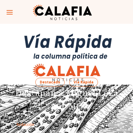
Destacado
Vía Rápida
Destapan a Miguel Loza
por MC
Por: 
Redacción
Por El Calafiero