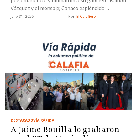
pega manotazo y ultimátum a su gabinete; Ramón
Vázquez y el mensaje; Canaco espléndido;
Evangelina Moreno, lengua larga y un Socavón de
Julio 31, 2026
Por: 
El Calafiero
muertito
DESTACADO
VÍA RÁPIDA
A Jaime Bonilla lo grabaron