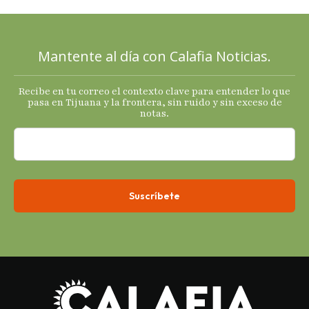
mixtas en
sus
principales
Mantente al día con Calafia Noticias.
termómetro
s
Recibe en tu correo el contexto clave para entender lo que
económicos.
pasa en Tijuana y la frontera, sin ruido y sin exceso de
notas.