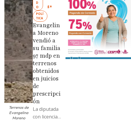
Limpia” en
D
ga
O
colonias de
POLÍ
las …
TICA
Evangelin
a Moreno
vendió a
su familia
97 mdp en
terrenos
obtenidos
en juicios
de
prescripci
ón
Terrenos de
La diputada
Evangelina
con licencia
Moreno
vendió dos