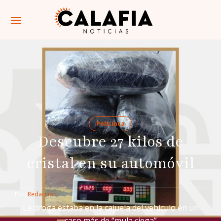
Policiaca
Descubre 27 kilos de
cristal en su automóvil
Por: 
Redacción
La droga estaba en la cajuela del vehículo en un
caso más de “mula ciega”