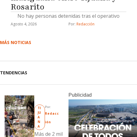
Rosarito
No hay personas detenidas tras el operativo
Agosto 4, 2026
Por: 
Redacción
MÁS NOTICIAS
TENDENCIAS
Publicidad
Por: 
TI
JU
Redacc
A
N
ión
A
Más de 2 mil