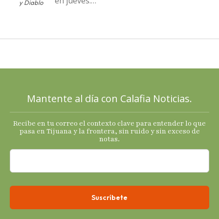
en jueves:
y Diablo
Destapa el
PAN a sus
cartas; El
Diablo, su
Cucho y su
plan; Rocío …
Mantente al día con Calafia Noticias.
Recibe en tu correo el contexto clave para entender lo que
pasa en Tijuana y la frontera, sin ruido y sin exceso de
notas.