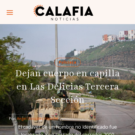
Policiaca
Dejan cuerpo en capilla
en Las Delicias Tercera
Sección
Por: 
Angel González Alpuche
El cadáver de un hombre no identificado fue
localizado a un costado del corredor 2000