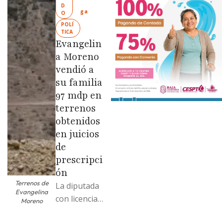
Limpia” en
D
ga
O
colonias de
POLÍ
las …
TICA
Evangelin
a Moreno
vendió a
su familia
97 mdp en
terrenos
obtenidos
en juicios
de
prescripci
ón
Terrenos de
La diputada
Evangelina
con licencia
Moreno
vendió dos