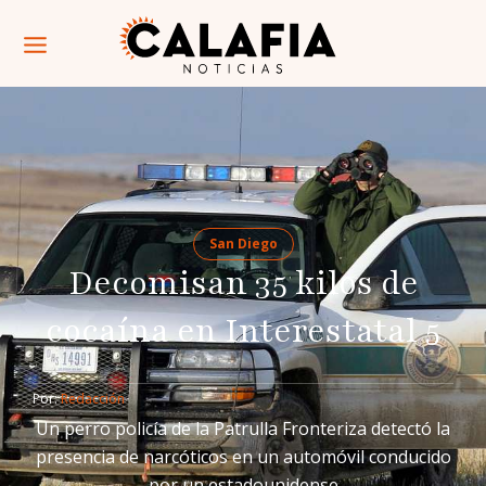
San Diego
Decomisan 35 kilos de
cocaína en Interestatal 5
Por: 
Redacción
Un perro policía de la Patrulla Fronteriza detectó la
presencia de narcóticos en un automóvil conducido
por un estadounidense