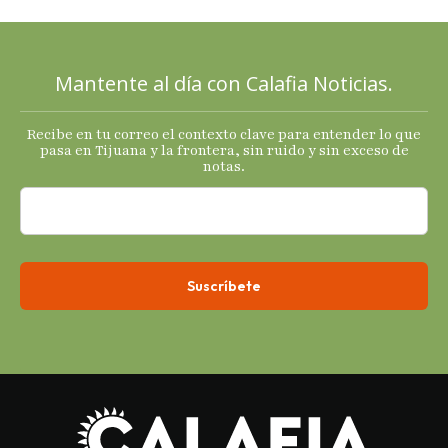
mixtas en
sus
principales
Mantente al día con Calafia Noticias.
termómetro
s
Recibe en tu correo el contexto clave para entender lo que
económicos.
pasa en Tijuana y la frontera, sin ruido y sin exceso de
notas.