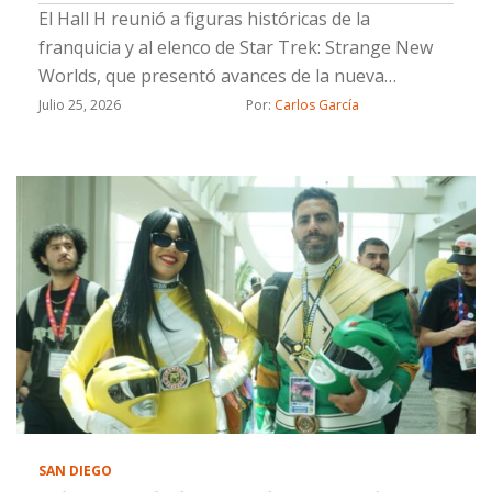
El Hall H reunió a figuras históricas de la
franquicia y al elenco de Star Trek: Strange New
Worlds, que presentó avances de la nueva
temporada durante la San Diego Comic-Con 2026
Julio 25, 2026
Por: 
Carlos García
SAN DIEGO