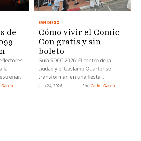
SAN DIEGO
s de
Cómo vivir el Comic-
099
Con gratis y sin
on
boleto
eflectores
Guía SDCC 2026: ​El centro de la
a la
ciudad y el Gaslamp Quarter se
 estrenará
transforman en una fiesta
oviembre
interactiva al aire libre con
 García
Julio 24, 2026
Por: 
Carlos García
experiencias inmersivas, cosplay y
gastronomía