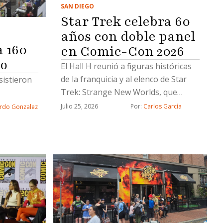
SAN DIEGO
Star Trek celebra 60
años con doble panel
 160
en Comic-Con 2026
go
El Hall H reunió a figuras históricas
de la franquicia y al elenco de Star
sistieron
Trek: Strange New Worlds, que
presentó avances de la nueva
Julio 25, 2026
Por: 
Carlos García
rdo Gonzalez
temporada durante la San Diego
Comic-Con 2026