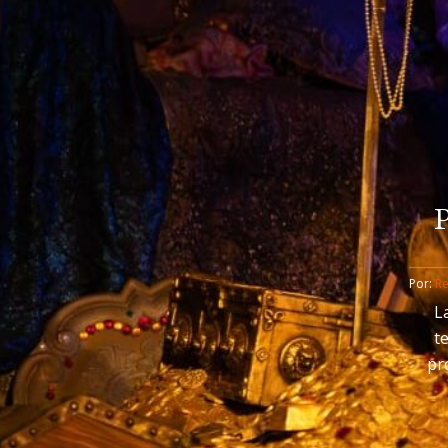
P
Por: 
R
L
t
pr