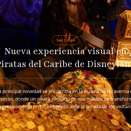
San Diego
Nueva experiencia visual en
iratas del Caribe de Disneyla
edacción
a principal novedad se encuentra en la escena de la caverna 
esoros, donde un pirata rodeado de oro maldito se transfor
ogresivamente en un esqueleto ante la mirada de los visitan