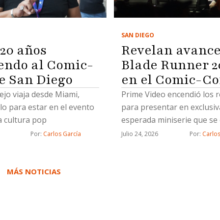
SAN DIEGO
 20 años
Revelan avance
iendo al Comic-
Blade Runner 2
e San Diego
en el Comic-C
jo viaja desde Miami,
Prime Video encendió los r
olo para estar en el evento
para presentar en exclusiv
a cultura pop
esperada miniserie que se
a nivel mundial el 25 de n
Por: 
Carlos García
Julio 24, 2026
Por: 
Carlos
de 2026
MÁS NOTICIAS