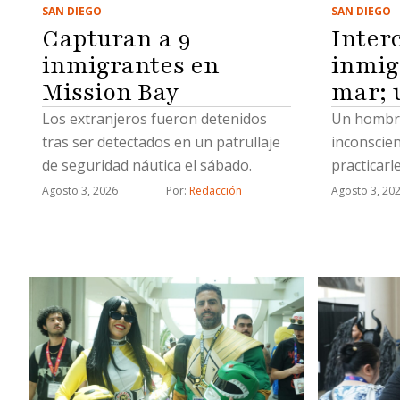
SAN DIEGO
SAN DIEGO
Inter
Capturan a 9
inmig
inmigrantes en
mar; 
Mission Bay
Un hombre
Los extranjeros fueron detenidos
inconscie
tras ser detectados en un patrullaje
practicarl
de seguridad náutica el sábado.
cardiopul
Agosto 3, 20
Agosto 3, 2026
Por: 
Redacción