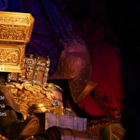
nd
de
ma
tes