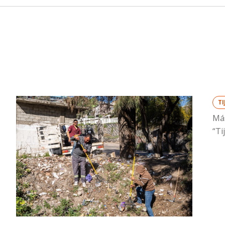
T
Más
“Ti