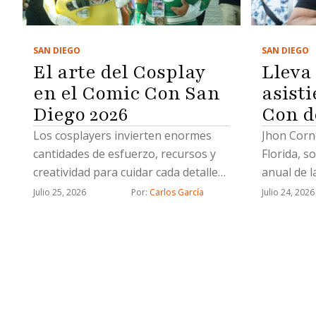
SAN DIEGO
SAN DIEGO
El arte del Cosplay
Lleva
en el Comic Con San
asist
Diego 2026
Con d
Los cosplayers invierten enormes
Jhon Corne
cantidades de esfuerzo, recursos y
Florida, s
creatividad para cuidar cada detalle
anual de l
de sus caracterizaciones para acudir
Julio 25, 2026
Por: 
Carlos García
Julio 24, 2026
al Comic Con