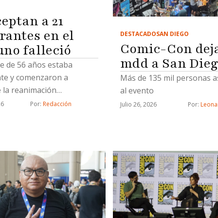
ceptan a 21
rantes en el
DESTACADO
SAN DIEGO
Comic-Con deja
uno falleció
mdd a San Die
 de 56 años estaba
nte y comenzaron a
Más de 135 mil personas a
e la reanimación
al evento
monar (RCP)
26
Por: 
Redacción
Julio 26, 2026
Por: 
Leona