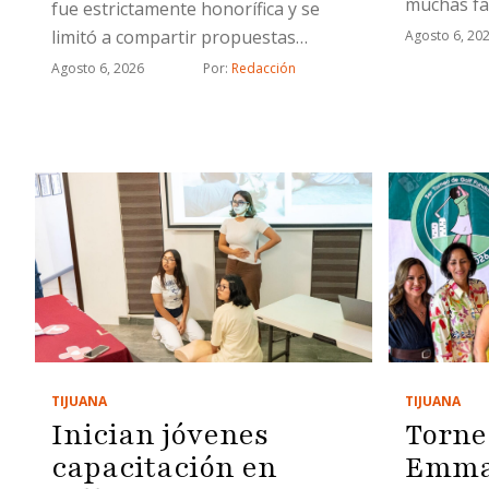
muchas fa
fue estrictamente honorífica y se
limitó a compartir propuestas
Agosto 6, 20
relacionadas con proyectos
Agosto 6, 2026
Por: 
Redacción
estratégicos
TIJUANA
TIJUANA
Inician jóvenes
Torne
capacitación en
Emma 