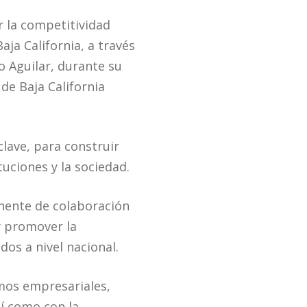
r la competitividad
aja California, a través
 Aguilar, durante su
de Baja California
lave, para construir
uciones y la sociedad.
anente de colaboración
y promover la
os a nivel nacional.
smos empresariales,
sí como con la