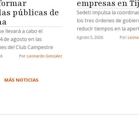
formar
empresas en Ti
las públicas de
Sedeti impulsa la coordina
na
los tres órdenes de gobie
reducir tiempos en la aper
se llevará a cabo el
nuevos negocios
Agosto 5, 2026
Por: 
Leona
4 de agosto en las
ones del Club Campestre
26
Por: 
Leonardo Gonzalez
MÁS NOTICIAS