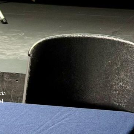
cia
el