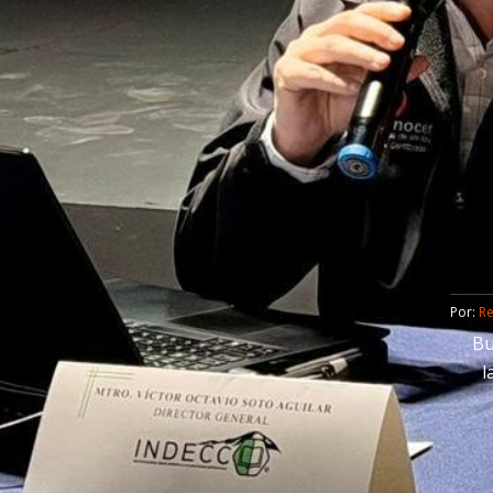
Por: 
R
Bu
l