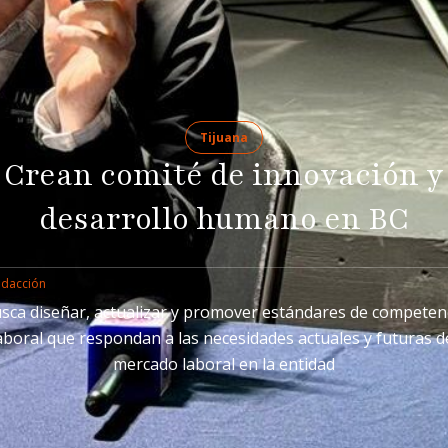
Tijuana
Crean comité de innovación y
desarrollo humano en BC
edacción
sca diseñar, actualizar y promover estándares de competen
aboral que respondan a las necesidades actuales y futuras d
mercado laboral en la entidad