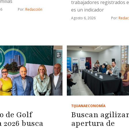
milias
trabajadores registrados e
es un indicador
26
Por: 
Redacción
Agosto 6, 2026
Por: 
Redac
TIJUANA
ECONOMÍA
o de Golf
Buscan agiliza
2026 busca
apertura de