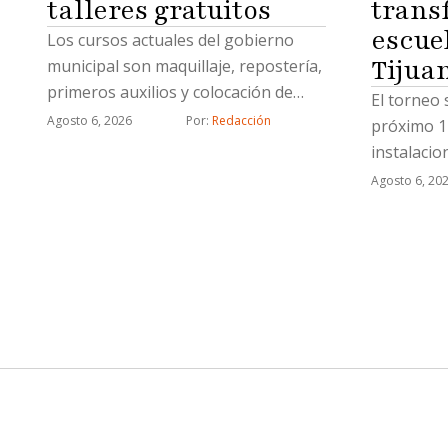
talleres gratuitos
trans
escue
Los cursos actuales del gobierno
Tijua
municipal son maquillaje, repostería,
primeros auxilios y colocación de
El torneo 
uñas acrílicas
Agosto 6, 2026
Por: 
Redacción
próximo 1
instalaci
Agosto 6, 20