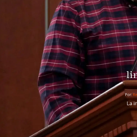
li
Por: 
R
La i