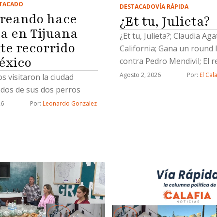
TACADO
DESTACADO
VÍA RÁPIDA
reando hace
¿Et tu, Julieta?
a en Tijuana
¿Et tu, Julieta?; Claudia Ag
te recorrido
California; Gana un round 
éxico
contra Pedro Mendivil; El r
Lemuel, ternurita; y un So
Agosto 2, 2026
Por: 
El Cal
os visitaron la ciudad
pijamas
os de sus dos perros
26
Por: 
Leonardo Gonzalez