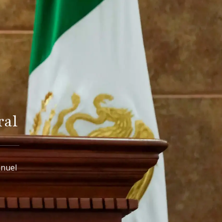
ral
anuel