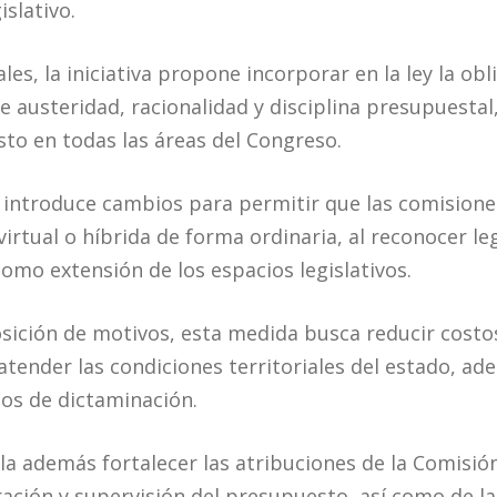
islativo.
les, la iniciativa propone incorporar en la ley la obl
e austeridad, racionalidad y disciplina presupuestal
gasto en todas las áreas del Congreso.
ntroduce cambios para permitir que las comisiones
irtual o híbrida de forma ordinaria, al reconocer l
omo extensión de los espacios legislativos.
sición de motivos, esta medida busca reducir costos 
y atender las condiciones territoriales del estado, ad
sos de dictaminación.
 además fortalecer las atribuciones de la Comisió
ración y supervisión del presupuesto, así como de l