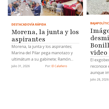
BAJA
POLÍTI
DESTACADO
VÍA RÁPIDA
Imág
Morena, la junta y los
desmi
aspirantes
Bonil
Morena, la junta y los aspirantes;
video 
Marina del Pilar pega manotazo y
ultimátum a su gabinete; Ramón
El exgobe
Vázquez y el mensaje; Canaco
reconoce e
Julio 31, 2026
Por: 
El Calafiero
espléndido; Evangelina Moreno,
aunque im
lengua larga y un Socavón de
con la ant
Julio 28, 2026
muertito
Mexicali