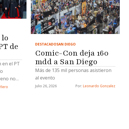
 lo
PT de
DESTACADO
SAN DIEGO
Comic-Con deja 160
mdd a San Diego
n en el PT
Más de 135 mil personas asistieron
fo
al evento
reno no
y Socavón
Julio 26, 2026
Por: 
Leonardo Gonzalez
afiero