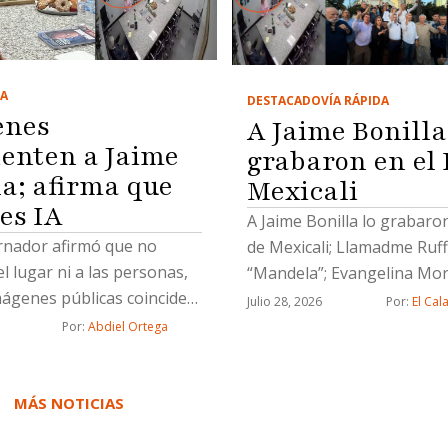
CA
DESTACADO
VÍA RÁPIDA
enes
A Jaime Bonilla
enten a Jaime
grabaron en el 
la; afirma que
Mexicali
es IA
A Jaime Bonilla lo grabaro
rnador afirmó que no
de Mexicali; Llamadme Ruf
l lugar ni a las personas,
“Mandela”; Evangelina Mo
ágenes públicas coinciden
soportó; Los Abdielovers; 
Julio 28, 2026
Por: 
El Cal
igua sede del partido en
de solteras pero no solas
Por: 
Abdiel Ortega
MÁS NOTICIAS