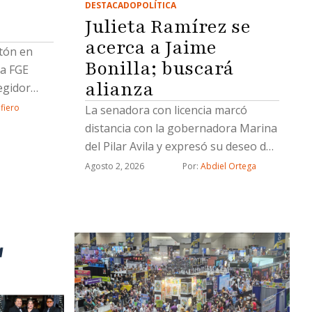
DESTACADO
POLÍTICA
Julieta Ramírez se
acerca a Jaime
atón en
Bonilla; buscará
la FGE
alianza
egidor
cavón en
afiero
La senadora con licencia marcó
distancia con la gobernadora Marina
del Pilar Avila y expresó su deseo de
una alianza con Jaime Bonilla
Agosto 2, 2026
Por: 
Abdiel Ortega