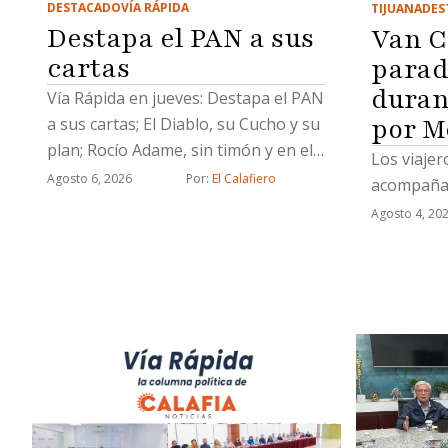
DESTACADO
VÍA RÁPIDA
TIJUANA
DES
Destapa el PAN a sus
Van C
cartas
parad
duran
Vía Rápida en jueves: Destapa el PAN
por M
a sus cartas; El Diablo, su Cucho y su
plan; Rocío Adame, sin timón y en el
Los viajer
delirio y un Socavón naranja de
Agosto 6, 2026
Por: 
El Calafiero
acompañad
Chicali
Agosto 4, 20