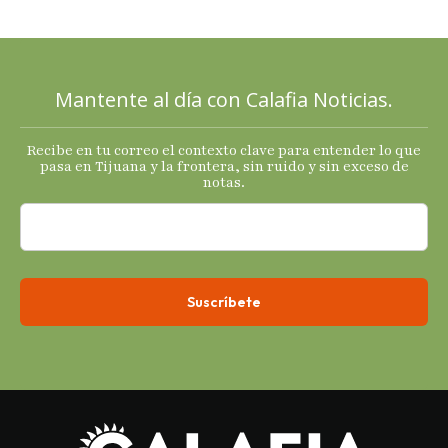
señales
mixtas en
sus
principales
Mantente al día con Calafia Noticias.
termómetro
s
Recibe en tu correo el contexto clave para entender lo que
económicos.
pasa en Tijuana y la frontera, sin ruido y sin exceso de
notas.