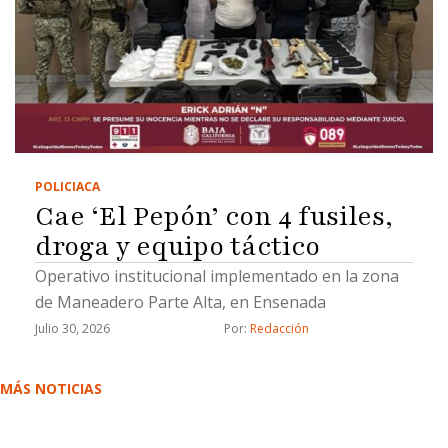
2026 la víctima contactó, a través de Facebook
Marketplace, a una persona que ofrecía en venta
un vehículo Toyota Corolla modelo 2016 por la
cantidad de 110 mil pesos.Tras acordar el
encuentro sobre la calle Ojos Negros, esquina con
Mexicali, en el ejido Francisco Villa Segunda
Sección, la víctima acudió al lugar, donde …
POLICIACA
Cae ‘El Pepón’ con 4 fusiles,
droga y equipo táctico
Operativo institucional implementado en la zona
de Maneadero Parte Alta, en Ensenada
Julio 30, 2026
Por: 
Redacción
MÁS NOTICIAS