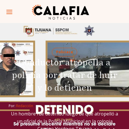
Policiaca
Conductor atropella a
policía por tratar de huir
y lo detienen
Por: 
Redacción
Un hombre fue detenido luego de que atropelló a
un oficial de la Policía Municipal en la colonia
Camino Verde en Tijuana