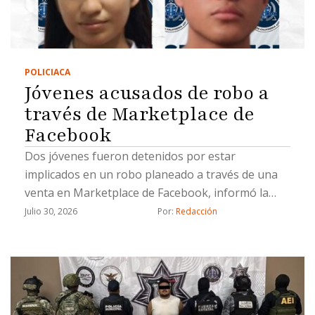
POLICIACA
Jóvenes acusados de robo a
través de Marketplace de
Facebook
Dos jóvenes fueron detenidos por estar
implicados en un robo planeado a través de una
venta en Marketplace de Facebook, informó la
Fiscalía General del Estado (FGE).La Fiscalía
Julio 30, 2026
Por: 
Redacción
aprehendió a Lluvia Lizeth “N”, y Saúl Emmanuel
“N”, por su probable responsabilidad en el delito
de robo calificado cometido por dos o más
personas armadas y ejecutado con violencia.De
acuerdo con la investigación, el 21 de marzo de