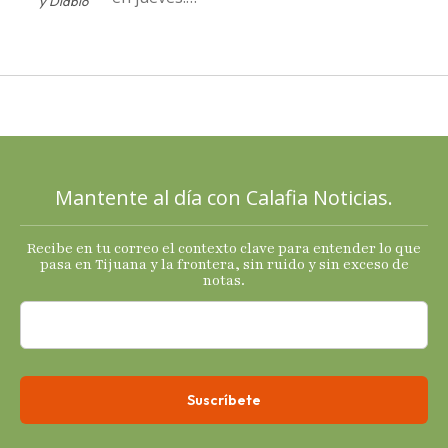
y Diablo
Destapa el
PAN a sus
cartas; El
Diablo, su
Cucho y su
plan; Rocío …
Mantente al día con Calafia Noticias.
Recibe en tu correo el contexto clave para entender lo que
pasa en Tijuana y la frontera, sin ruido y sin exceso de
notas.