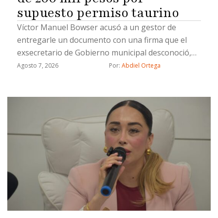
supuesto permiso taurino
Víctor Manuel Bowser acusó a un gestor de
entregarle un documento con una firma que el
exsecretario de Gobierno municipal desconoció,
además señala a dos ex funcionarios: Miguel
Agosto 7, 2026
Por: 
Abdiel Ortega
Castorena y José Alonso López