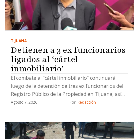
TIJUANA
Detienen a 3 ex funcionarios
ligados al ‘cártel
inmobiliario’
El combate al "cártel inmobiliario" continuará
luego de la detención de tres ex funcionarios del
Registro Público de la Propiedad en Tijuana, así
como un civil, por hacer cambios de propiedad de
Agosto 7, 2026
Por: 
Redacción
manera ilícita, informó el coordinador de Gabinete
de la Fiscalía General del Estado (FGE), Juan Carlos
Buenrostro.Los detenidos están involucrados en
cambios de propietarios que se registraron con