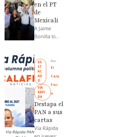
en el PT
de
Mexicali
A Jaime
Bonilla lo
grabaron en
el PT de
Mexicali;
Por: 
DE
ST
Llamadme
El 
AC
Ruffo
AD
Cala
O
“Mandela”;
fier
VÍA 
Evangelina
RÁPI
o
DA
Moreno no
Destapa el
soportó; Los
PAN a sus
…
cartas
Vía Rápida
Vía Rápida PAN
en jueves: