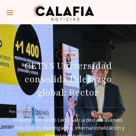
Tijuana
CETYS Universidad
consolida liderazgo
global: Rector
Por: 
Redacción
El doctor Fernando León García destaca avances
históricos en investigación, internacionalización y
bienestar estudiantil