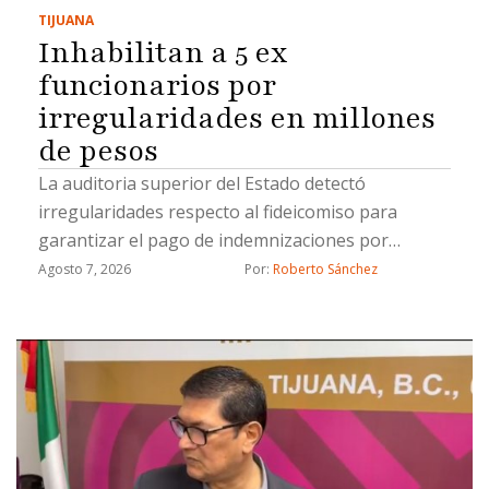
TIJUANA
Inhabilitan a 5 ex
funcionarios por
irregularidades en millones
de pesos
La auditoria superior del Estado detectó
irregularidades respecto al fideicomiso para
garantizar el pago de indemnizaciones por
fallecimiento a los causahabientes del personal
Agosto 7, 2026
Por: 
Roberto Sánchez
operativo de la Secretaría de Seguridad Pública
Municipal