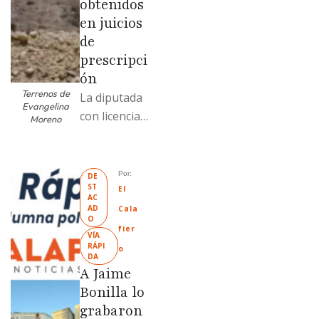
obtenidos
en juicios
de
prescripci
ón
Terrenos de
La diputada
Evangelina
con licencia
Moreno
vendió dos
terrenos con
antecedente
Por: 
DE
ST
s de
El 
AC
prescripción
AD
Cala
O
positiva; uno
fier
VÍA 
fue
RÁPI
o
DA
revendido
A Jaime
329% por
Bonilla lo
encima …
grabaron