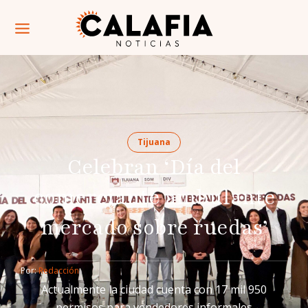
Tijuana
Celebran ‘Día del
comerciante ambulante
mercado sobre ruedas’
Por: 
Redacción
Actualmente la ciudad cuenta con 17 mil 950
permisos para vendedores informales