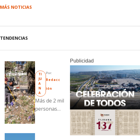
MÁS NOTICIAS
TENDENCIAS
Publicidad
Por: 
TI
JU
Redacc
A
N
ión
A
Más de 2 mil
personas
fueron
beneficiadas
con acciones