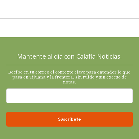
llega al
cierre de
2025 con
señales
mixtas en
sus
principales
Mantente al día con Calafia Noticias.
termómetro
s
Recibe en tu correo el contexto clave para entender lo que
económicos.
pasa en Tijuana y la frontera, sin ruido y sin exceso de
notas.