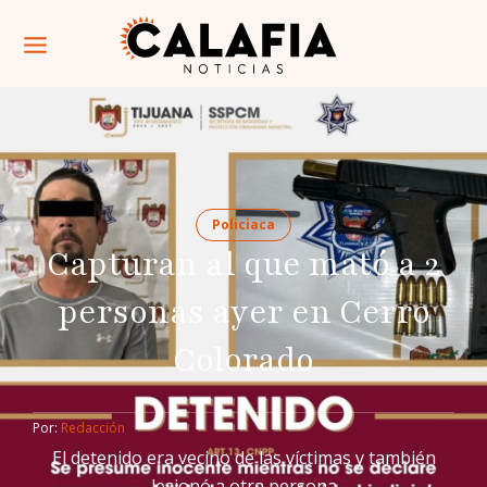
Policiaca
Capturan al que mató a 2
personas ayer en Cerro
Colorado
Por: 
Redacción
El detenido era vecino de las víctimas y también
lesionó a otra persona