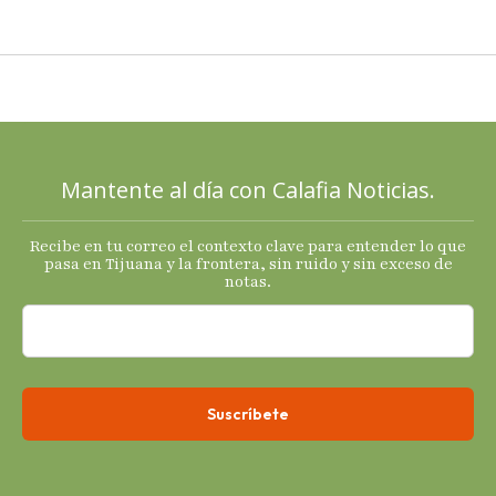
PAN a sus
cartas; El
Diablo, su
Cucho y su
plan; Rocío …
Mantente al día con Calafia Noticias.
Recibe en tu correo el contexto clave para entender lo que
pasa en Tijuana y la frontera, sin ruido y sin exceso de
notas.