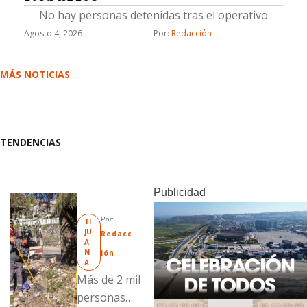
No hay personas detenidas tras el operativo
Agosto 4, 2026
Por: 
Redacción
MÁS NOTICIAS
TENDENCIAS
Publicidad
Por: 
TI
JU
Redacc
A
N
ión
A
Más de 2 mil
personas