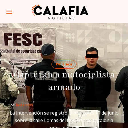
Policiaca
Capturan a motociclista
armado
Por: 
Redacción
La intervención se registró el miércoles 10 de junio
sobre la calle Lomas del Desierto de la colonia
Lomas del Valle