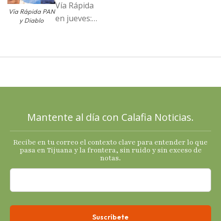
Vía Rápida
Vía Rápida PAN
en jueves:
y Diablo
Destapa el
PAN a sus
cartas; El
Diablo, su
Cucho y su
plan; Rocío …
Mantente al día con Calafia Noticias.
Recibe en tu correo el contexto clave para entender lo que
pasa en Tijuana y la frontera, sin ruido y sin exceso de
notas.