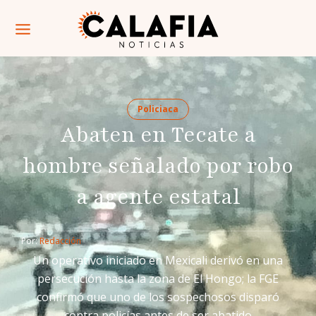
Policiaca
Abaten en Tecate a
hombre señalado por robo
a agente estatal
Por: 
Redacción
Un operativo iniciado en Mexicali derivó en una
persecución hasta la zona de El Hongo; la FGE
confirmó que uno de los sospechosos disparó
contra policías antes de ser abatido