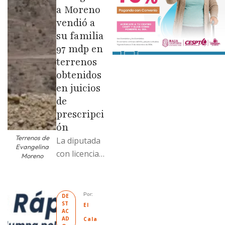
a Moreno
vendió a
su familia
97 mdp en
terrenos
obtenidos
en juicios
de
prescripci
ón
Terrenos de
La diputada
Evangelina
con licencia
Moreno
vendió dos
terrenos con
antecedente
Por: 
DE
ST
s de
El 
AC
prescripción
AD
Cala