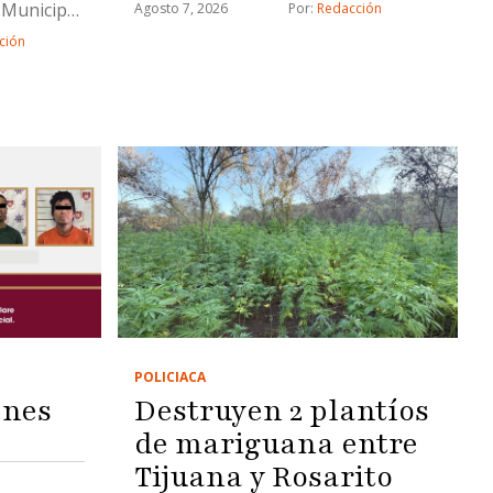
fuego
a Municipal
Agosto 7, 2026
Por: 
Redacción
ción
POLICIACA
enes
Destruyen 2 plantíos
de mariguana entre
Tijuana y Rosarito