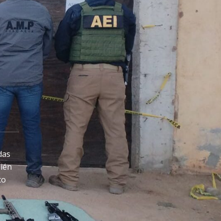
das
ién
co