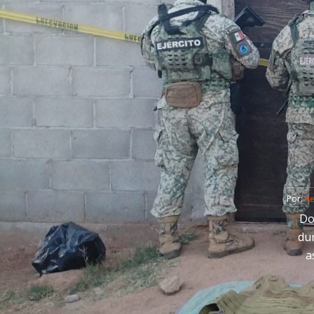
Por: 
R
Do
du
a