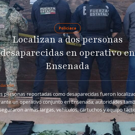
Policiaca
Localizan a dos personas
desaparecidas en operativo en
Ensenada
edacción
s personas reportadas como desaparecidas fueron localiza
rante un operativo conjunto en Ensenada; autoridades tamb
seguraron armas largas, vehículos, cartuchos y equipo tácti