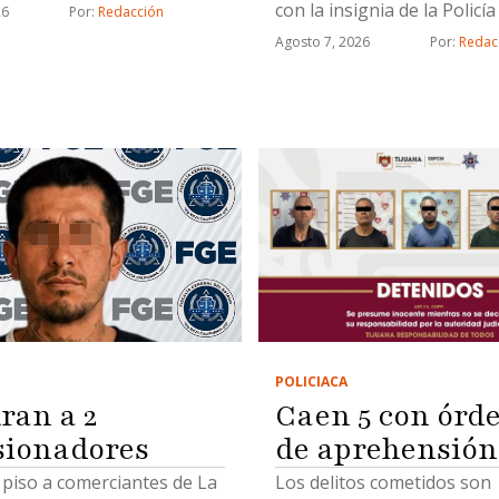
ito
con la insignia de la Policí
26
Por: 
Redacción
de Tijuana
Agosto 7, 2026
Por: 
Redac
POLICIACA
Caen 5 con órd
ran a 2
de aprehensión
sionadores
Los delitos cometidos son
piso a comerciantes de La