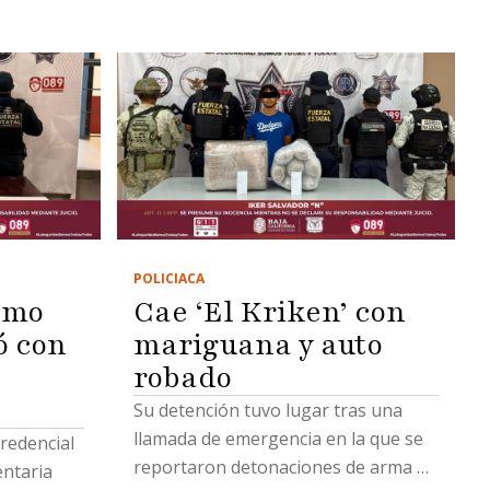
POLICIACA
omo
Cae ‘El Kriken’ con
ó con
mariguana y auto
robado
Su detención tuvo lugar tras una
llamada de emergencia en la que se
credencial
reportaron detonaciones de arma de
entaria