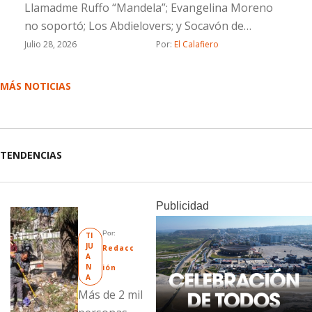
Llamadme Ruffo “Mandela”; Evangelina Moreno
no soportó; Los Abdielovers; y Socavón de
solteras pero no solas
Julio 28, 2026
Por: 
El Calafiero
MÁS NOTICIAS
TENDENCIAS
Publicidad
Por: 
TI
JU
Redacc
A
N
ión
A
Más de 2 mil