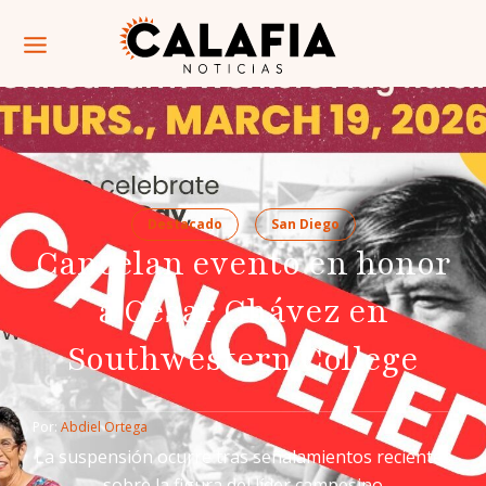
Destacado
San Diego
Cancelan evento en honor
a César Chávez en
Southwestern College
Por: 
Abdiel Ortega
La suspensión ocurre tras señalamientos recientes
sobre la figura del líder campesino