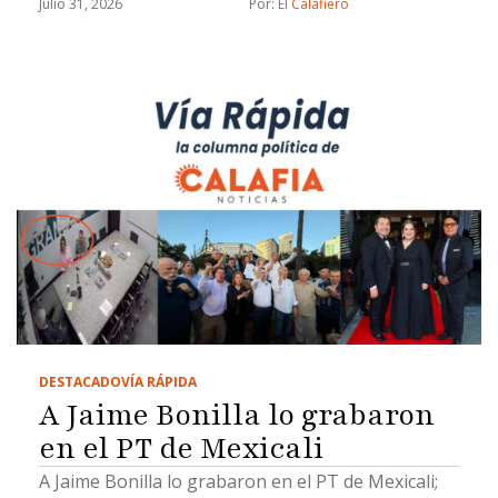
Evangelina Moreno, lengua larga y un Socavón de
Julio 31, 2026
Por: 
El Calafiero
muertito
DESTACADO
VÍA RÁPIDA
A Jaime Bonilla lo grabaron
en el PT de Mexicali
A Jaime Bonilla lo grabaron en el PT de Mexicali;