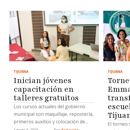
TIJUANA
TIJUANA
Inician jóvenes
Torne
capacitación en
Emma 
talleres gratuitos
trans
escue
Los cursos actuales del gobierno
Tijua
municipal son maquillaje, repostería,
primeros auxilios y colocación de
El torneo 
uñas acrílicas
Agosto 6, 2026
Por: 
Redacción