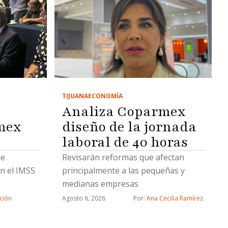
TIJUANA
ECONOMÍA
Analiza Coparmex
mex
diseño de la jornada
laboral de 40 horas
de
Revisarán reformas que afectan
n el IMSS
principalmente a las pequeñas y
medianas empresas
ción
Agosto 6, 2026
Por: 
Ana Cecilia Ramírez