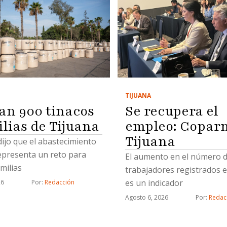
TIJUANA
Se recupera el
an 900 tinacos
empleo: Copar
ilias de Tijuana
Tijuana
 dijo que el abastecimiento
epresenta un reto para
El aumento en el número 
milias
trabajadores registrados e
es un indicador
26
Por: 
Redacción
Agosto 6, 2026
Por: 
Redac