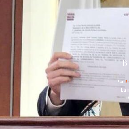
B
Por: 
R
La i
E