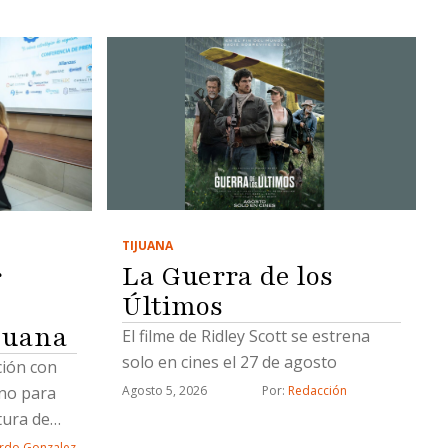
TIJUANA
La Guerra de los
r
Últimos
juana
El filme de Ridley Scott se estrena
solo en cines el 27 de agosto
ción con
rno para
Agosto 5, 2026
Por: 
Redacción
tura de
rdo Gonzalez