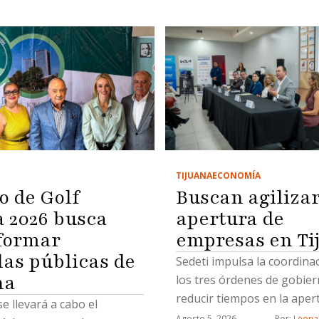
TIJUANA
ECONOMÍA
o de Golf
Buscan agiliza
2026 busca
apertura de
formar
empresas en Ti
las públicas de
Sedeti impulsa la coordina
na
los tres órdenes de gobie
reducir tiempos en la aper
se llevará a cabo el
nuevos negocios
Agosto 5, 2026
Por: 
Leona