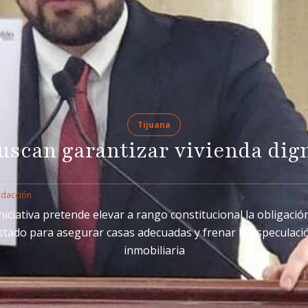
Tijuana
uscan garantizar vivienda dig
edacción
niciativa pretende elevar a rango constitucional la obligació
stado para asegurar casas adecuadas y frenar la especulaci
inmobiliaria