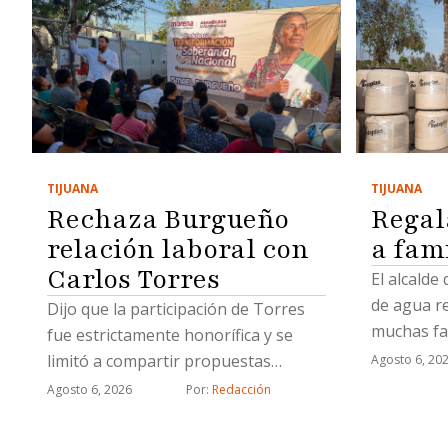
TIJUANA
TIJUANA
Regal
Rechaza Burgueño
a fam
relación laboral con
Carlos Torres
El alcalde
de agua r
Dijo que la participación de Torres
muchas fa
fue estrictamente honorífica y se
limitó a compartir propuestas
Agosto 6, 20
relacionadas con proyectos
Agosto 6, 2026
Por: 
Redacción
estratégicos