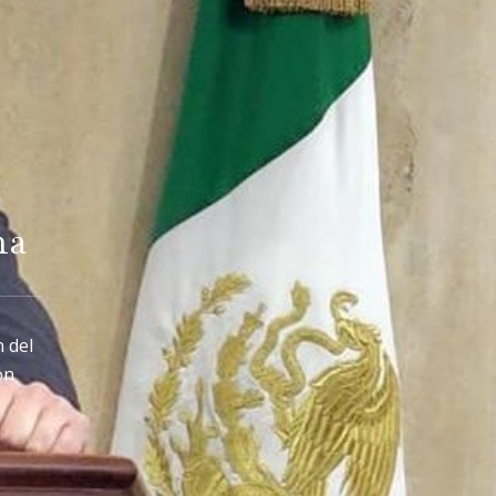
na
n del
ón