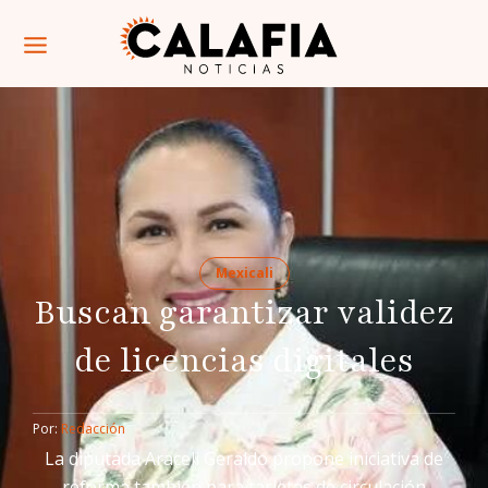
Mexicali
Buscan garantizar validez
de licencias digitales
Por: 
Redacción
La diputada Araceli Geraldo propone iniciativa de
reforma también para tarjetas de circulación