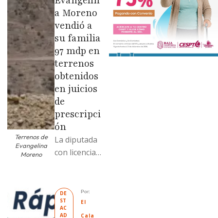
Evangelin
a Moreno
vendió a
su familia
97 mdp en
terrenos
obtenidos
en juicios
de
prescripci
ón
Terrenos de
La diputada
Evangelina
con licencia
Moreno
vendió dos
terrenos con
antecedente
Por: 
DE
ST
s de
El 
AC
prescripción
AD
Cala