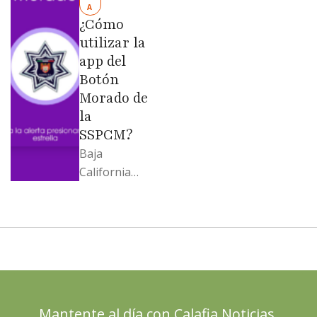
Evangelina
A
Moreno no
¿Cómo
soportó; Los
utilizar la
…
app del
Botón
Morado de
la
SSPCM?
Baja
California
llega al
cierre de
2025 con
señales
mixtas en
sus
principales
Mantente al día con Calafia Noticias.